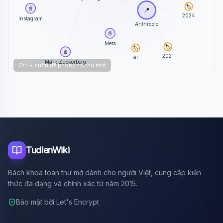
🏷️
📄
📍
2024
Instagram
Anthropic
📄
Meta
🏷️
🏷️
📄
2021
ai
Mark Zuckerberg
Ctrl + cuộn để phóng to/thu nhỏ
TudienWiki
Bách khoa toàn thư mở dành cho người Việt, cung cấp kiến
thức đa dạng và chính xác từ năm 2015.
Bảo mật bởi Let's Encrypt