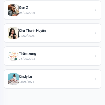
🎓
Gen Z
05/03/2026
Xin chào!
Tôi là trợ lý AI của TuDienWiki. Hãy hỏi tôi bất kỳ điều gì
về các bài viết trên Wiki!
Chu Thanh Huyền
22/02/2026
🪐 Sao Mộc là gì?
📚 Lịch sử Việt Nam
🔬 Albert Einstein
Thậm xưng
26/09/2023
Cindy Lư
13/05/2021