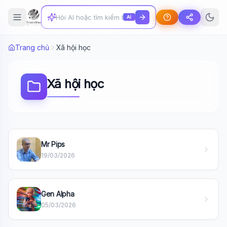
AI
Trang chủ
Xã hội học
Xã hội học
Mr Pips
19/03/2026
Wiki Trợ Lý
🤖
Gen Alpha
Sẵn sàng hỗ trợ
05/03/2026