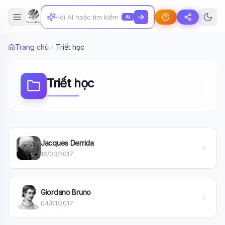
AI
Trang chủ
Triết học
Triết học
Jacques Derrida
16/03/2017
Wiki Trợ Lý
🤖
Sẵn sàng hỗ trợ
Giordano Bruno
04/01/2017
🎓