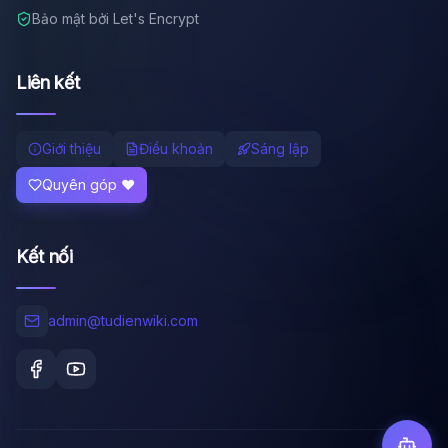
Bảo mật bởi Let's Encrypt
Liên kết
Giới thiệu
Điều khoản
Sáng lập
Quyên góp ❤️
Kết nối
admin@tudienwiki.com