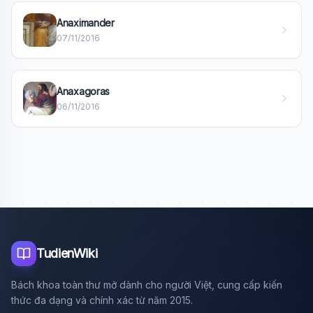
Anaximander
Xin chào!
07/11/2016
Tôi là trợ lý AI của TuDienWiki. Hãy hỏi tôi bất kỳ điều gì
về các bài viết trên Wiki!
🪐 Sao Mộc là gì?
Anaxagoras
06/11/2016
📚 Lịch sử Việt Nam
🔬 Albert Einstein
TudienWiki
Bách khoa toàn thư mở dành cho người Việt, cung cấp kiến
thức đa dạng và chính xác từ năm 2015.