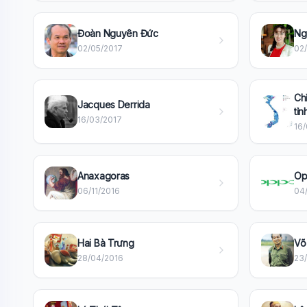
Đoàn Nguyên Đức
Ng
02/05/2017
02
Ch
Jacques Derrida
tỉn
16/03/2017
16
Anaxagoras
Op
06/11/2016
04/
Hai Bà Trưng
Võ
28/04/2016
23