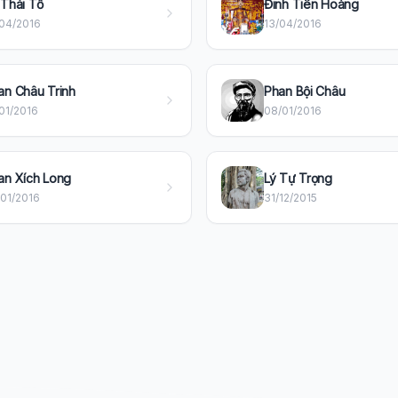
 Thái Tổ
Đinh Tiên Hoàng
/04/2016
13/04/2016
an Châu Trinh
Phan Bội Châu
01/2016
08/01/2016
an Xích Long
Lý Tự Trọng
/01/2016
31/12/2015