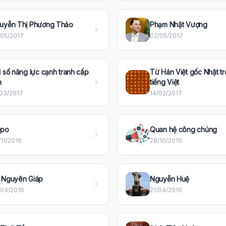
uyễn Thị Phương Thảo
Phạm Nhật Vượng
/05/2017
02/05/2017
ỉ số năng lực cạnh tranh cấp
Từ Hán Việt gốc Nhật t
h
tiếng Việt
/03/2017
14/02/2017
po
Quan hệ công chúng
11/2016
28/10/2016
 Nguyên Giáp
Nguyễn Huệ
/04/2016
21/04/2016