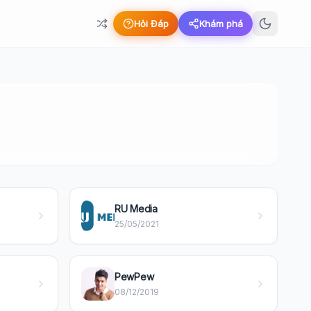
Hỏi Đáp
Khám phá
RU Media
25/05/2021
PewPew
08/12/2019