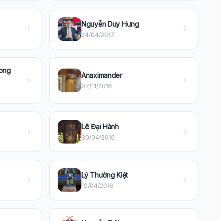
Nguyễn Duy Hưng
24/04/2017
rong
Anaximander
07/11/2016
Lê Đại Hành
30/04/2016
Lý Thường Kiệt
19/04/2016