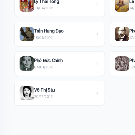
Lý Thái Tông
Lê
18/04/2016
14
Trần Hưng Đạo
Ph
18/01/2016
17/
Phó Đức Chính
Ph
04/01/2016
02
Võ Thị Sáu
29/12/2015