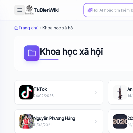
TuDienWiki
Trang chủ
Khoa học xã hội
Khoa học xã hội
TikTok
An
24/02/2026
14
Nguyễn Phương Hằng
20
11/03/2021
01