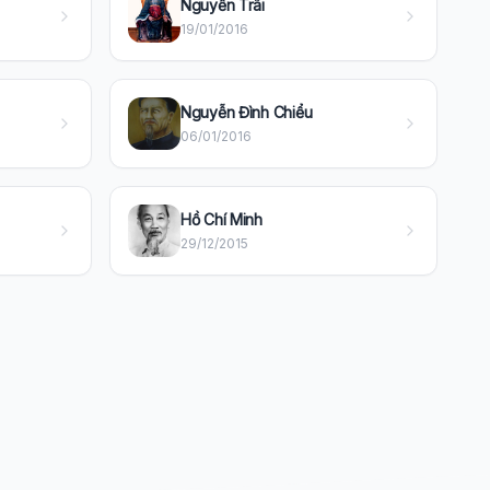
Nguyễn Trãi
19/01/2016
Nguyễn Đình Chiểu
06/01/2016
Hồ Chí Minh
29/12/2015
Wiki Trợ Lý
🤖
Sẵn sàng hỗ trợ
🎓