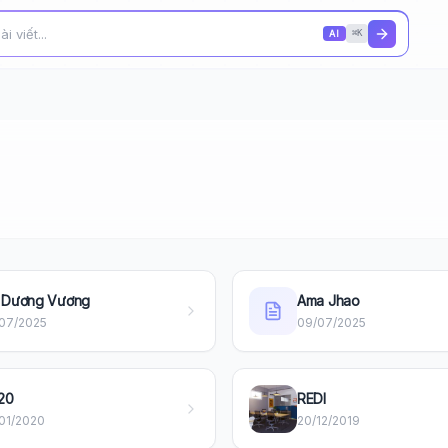
AI
⌘K
 Dương Vương
Ama Jhao
/07/2025
09/07/2025
20
REDI
/01/2020
20/12/2019