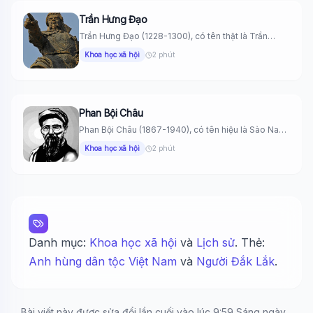
Trần Hưng Đạo
Trần Hưng Đạo (1228-1300), có tên thật là Trần
Quốc Tuấn, là...
Khoa học xã hội
2 phút
Phan Bội Châu
Phan Bội Châu (1867-1940), có tên hiệu là Sào Nam.
Ông tham...
Khoa học xã hội
2 phút
Danh mục:
Khoa học xã hội
và
Lịch sử
. Thẻ:
Anh hùng dân tộc Việt Nam
và
Người Đắk Lắk
.
Bài viết này được sửa đổi lần cuối vào lúc 9:59 Sáng ngày