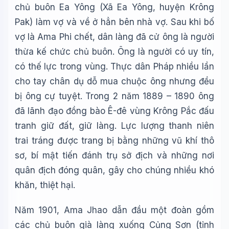
chủ buôn Ea Yông (Xã Ea Yông, huyện Krông
Pak) làm vợ và về ở hẳn bên nhà vợ. Sau khi bố
vợ là Ama Phi chết, dân làng đã cử ông là người
thừa kế chức chủ buôn. Ông là người có uy tín,
Wiki Trợ Lý
🤖
Sẵn sàng hỗ trợ
có thế lực trong vùng. Thực dân Pháp nhiều lần
cho tay chân dụ dỗ mua chuộc ông nhưng đều
bị ông cự tuyệt. Trong 2 năm 1889 – 1890 ông
🎓
đã lãnh đạo đồng bào Ê-đê vùng Krông Pắc đấu
tranh giữ đất, giữ làng. Lực lượng thanh niên
Xin chào!
trai tráng được trang bị bằng những vũ khí thô
Tôi là trợ lý AI của TuDienWiki. Hãy hỏi tôi bất kỳ điều gì
sơ, bí mật tiến đánh trụ sở địch và những nơi
về các bài viết trên Wiki!
quân địch đóng quân, gây cho chúng nhiều khó
🪐 Sao Mộc là gì?
khăn, thiệt hại.
📚 Lịch sử Việt Nam
🔬 Albert Einstein
Năm 1901, Ama Jhao dẫn đầu một đoàn gồm
các chủ buôn già làng xuống Củng Sơn (tỉnh