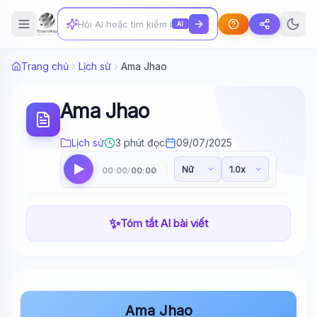
AI
Trang chủ
Lịch sử
Ama Jhao
Ama Jhao
Lịch sử
3 phút đọc
09/07/2025
00:00
00:00
/
✨
Tóm tắt AI bài viết
Ama Jhao