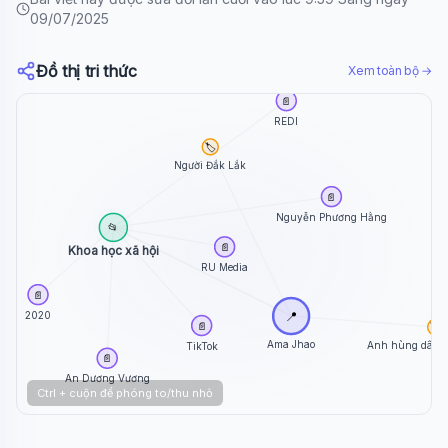
09/07/2025
Đồ thị tri thức
Xem toàn bộ →
📄
REDI
🏷️
Người Đắk Lắk
📄
Nguyễn Phương Hằng
📂
📄
Khoa học xã hội
RU Media
📄
📍
2020
📄
🏷️
Ama Jhao
Anh hùng dân t
TikTok
📄
An Dương Vương
Ctrl + cuộn để phóng to/thu nhỏ