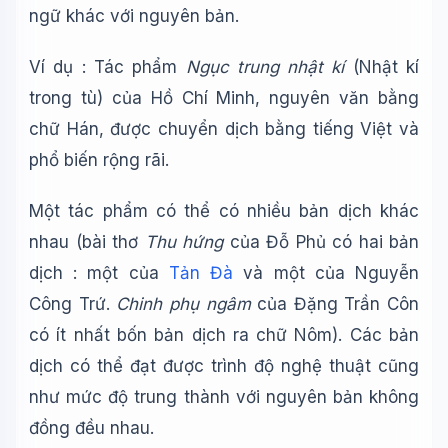
ngữ khác với nguyên bản.
Ví dụ : Tác phẩm
Ngục trung nhật kí
(Nhật kí
trong tù) của Hồ Chí Minh, nguyên văn bằng
chữ Hán, được chuyển dịch bằng tiếng Việt và
phổ biến rộng rãi.
Một tác phẩm có thể có nhiều bản dịch khác
nhau (bài thơ
Thu hứng
của Đỗ Phủ có hai bản
dịch : một của
Tản Đà
và một của Nguyễn
Công Trứ.
Chinh phụ ngâm
của Đặng Trần Côn
có ít nhất bốn bản dịch ra chữ Nôm). Các bản
Wiki Trợ Lý
🤖
Sẵn sàng hỗ trợ
dịch có thể đạt được trình độ nghệ thuật cũng
như mức độ trung thành với nguyên bản không
đồng đều nhau.
🎓