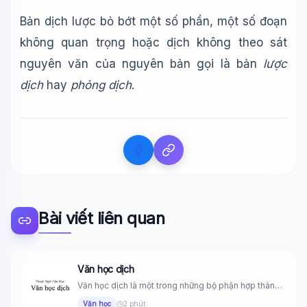
Bản dịch lược bỏ bớt một số phần, một số đoạn
Xin chào!
không quan trọng hoặc dịch không theo sát
Tôi là trợ lý AI của TuDienWiki. Hãy hỏi tôi bất kỳ điều gì
về các bài viết trên Wiki!
nguyên văn của nguyên bản gọi là bản
lược
dịch
hay
phỏng dịch
.
🪐 Sao Mộc là gì?
📚 Lịch sử Việt Nam
🔬 Albert Einstein
Bài viết liên quan
Văn học dịch
Văn học dịch là một trong những bộ phận hợp thành
của...
Văn học
2 phút