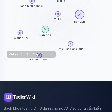
Miu Lê
📄
Danh hiệu Nghệ sĩ...
📄
📍
Vũ Hạ
Bản dịch
📂
📄
Văn hóa
Trò Xuân Phả
📄
Trạm Dừng Cảm Xúc
Ctrl + cuộn để phóng to/thu nhỏ
📄
Trác Thúy Miêu
TudienWiki
Bách khoa toàn thư mở dành cho người Việt, cung cấp kiến