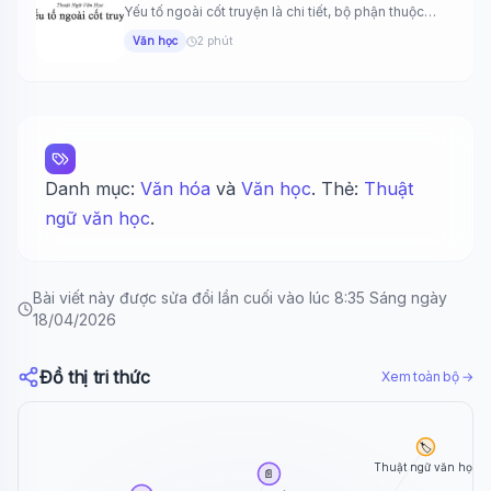
Yếu tố ngoài cốt truyện là chi tiết, bộ phận thuộc
nội...
Văn học
2 phút
Danh mục:
Văn hóa
và
Văn học
. Thẻ:
Thuật
ngữ văn học
.
Bài viết này được sửa đổi lần cuối vào lúc 8:35 Sáng ngày
18/04/2026
Đồ thị tri thức
Xem toàn bộ →
🏷️
Thuật ngữ văn học
📄