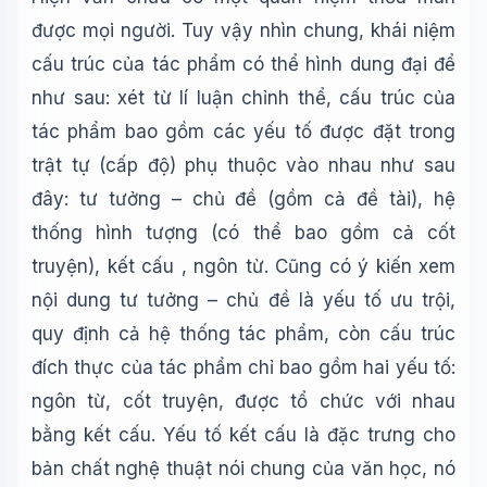
về các bài viết trên Wiki!
được mọi người. Tuy vậy nhìn chung, khái niệm
🪐 Sao Mộc là gì?
cấu trúc của tác phẩm có thể hình dung đại để
như sau: xét từ lí luận chỉnh thể, cấu trúc của
📚 Lịch sử Việt Nam
tác phẩm bao gồm các yếu tố được đặt trong
🔬 Albert Einstein
trật tự (cấp độ) phụ thuộc vào nhau như sau
đây: tư tưởng – chủ đề (gồm cả đề tài), hệ
thống hình tượng (có thể bao gồm cả cốt
truyện), kết cấu , ngôn từ. Cũng có ý kiến xem
nội dung tư tưởng – chủ đề là yếu tố ưu trội,
quy định cả hệ thống tác phẩm, còn cấu trúc
đích thực của tác phẩm chỉ bao gồm hai yếu tố:
ngôn từ, cốt truyện, được tổ chức với nhau
bằng kết cấu. Yếu tố kết cấu là đặc trưng cho
bản chất nghệ thuật nói chung của văn học, nó