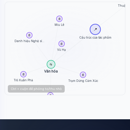
Thuật n
📄
Miu Lê
📍
📄
Cấu trúc của tác phẩm
Danh hiệu Nghệ sĩ...
📄
Vũ Hạ
📂
Văn hóa
📄
📄
Trò Xuân Phả
Trạm Dừng Cảm Xúc
Ctrl + cuộn để phóng to/thu nhỏ
📄
Trác Thúy Miêu