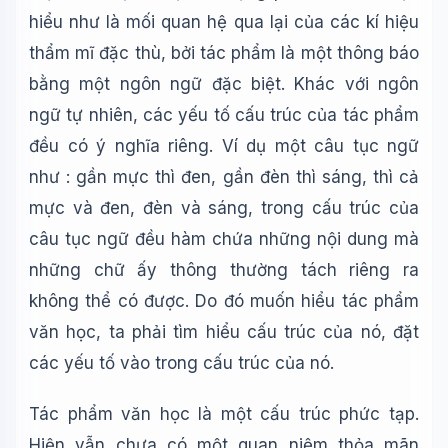
hiểu như là mối quan hệ qua lại của các kí hiệu
thẩm mĩ đặc thù, bởi tác phẩm là một thông báo
bằng một ngôn ngữ đặc biệt. Khác với ngôn
ngữ tự nhiên, các yếu tố cấu trúc của tác phẩm
đều có ý nghĩa riêng. Ví dụ một câu tục ngữ
như : gần mực thì đen, gần đèn thì sáng, thì cả
mực và đen, đèn và sáng, trong cấu trúc của
câu tục ngữ đều hàm chứa những nội dung mà
Wiki Trợ Lý
🤖
những chữ ấy thông thường tách riêng ra
Sẵn sàng hỗ trợ
không thể có được. Do đó muốn hiểu tác phẩm
văn học, ta phải tìm hiểu cấu trúc của nó, đặt
🎓
các yếu tố vào trong cấu trúc của nó.
Tác phẩm văn học là một cấu trúc phức tạp.
Xin chào!
Hiện vẫn chưa có một quan niệm thỏa mãn
Tôi là trợ lý AI của TuDienWiki. Hãy hỏi tôi bất kỳ điều gì