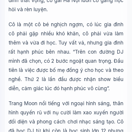
đình thất vọng, cô gái Hà Nội luôn cố gắng học
hỏi và rèn luyện.
Cô là một cô bé nghịch ngợm, có lúc gia đình
cô phải gặp nhiều khó khăn, cô phải vừa làm
thêm và vừa đi học. Tuy vất vả, nhưng gia đình
rất hạnh phúc bên nhau. “Trên con đường DJ
mình đã chọn, có 2 bước ngoặt quan trọng. Đầu
tiên là việc được bố mẹ đồng ý cho học và theo
nghề. Thứ 2 là lần đầu được nhận show biểu
diễn, cảm giác lúc đó hạnh phúc vô cùng”.
Trang Moon nổi tiếng với ngoại hình sáng, thân
hình quyến rũ với nụ cười làm xao xuyến người
đối diện và phong cách chơi nhạc sáng tạo. Cô
đã học DJ từ khi còn là học sinh lớp 12 nhưng