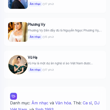
ngày 9...
Âm nhạc
17 phút
Phương Vy
Phương Vy (tên đầy đủ là Nguyễn Ngọc Phương Vy,
sinh ngày...
Âm nhạc
15 phút
Vũ Hạ
Vũ Hạ là một dự án nghệ sĩ ảo Việt Nam được...
Âm nhạc
17 phút
Danh mục:
Âm nhạc
và
Văn hóa
. Thẻ:
Ca sĩ
,
DJ
Việt Nam
, và
Sinh 1993
.