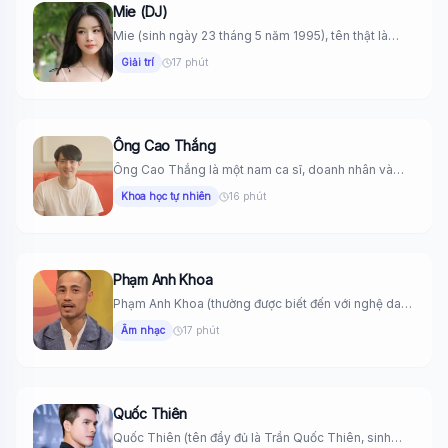
Mie (DJ)
Mie (sinh ngày 23 tháng 5 năm 1995), tên thật là
Trương...
Giải trí
17 phút
Ông Cao Thắng
Ông Cao Thắng là một nam ca sĩ, doanh nhân và
nhà...
Khoa học tự nhiên
16 phút
Phạm Anh Khoa
Phạm Anh Khoa (thường được biết đến với nghệ danh
PAK) là...
Âm nhạc
17 phút
Quốc Thiên
Quốc Thiên (tên đầy đủ là Trần Quốc Thiên, sinh