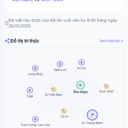
Bài viết này được sửa đổi lần cuối vào lúc 8:46 Sáng ngày
28/05/2026
Đồ thị tri thức
Xem toàn bộ →
📄
📄
Vũ Hạ
📄
Seohyun
Long Nhật
📂
🏷️
🏷️
📄
Âm nhạc
Sinh 1993
DJ Việt Nam
Tyga
🏷️
📍
Ca sĩ
📄
DJ Trang Moon
Trạm Dừng Cảm Xúc