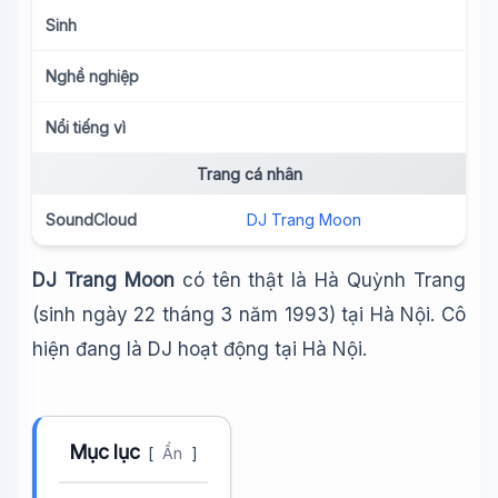
Sinh
Nghề nghiệp
Nổi tiếng vì
Trang cá nhân
SoundCloud
DJ Trang Moon
DJ Trang Moon
có tên thật là Hà Quỳnh Trang
(sinh ngày 22 tháng 3 năm 1993) tại Hà Nội. Cô
Wiki Trợ Lý
🤖
hiện đang là DJ hoạt động tại Hà Nội.
Sẵn sàng hỗ trợ
🎓
Mục lục
[
Ẩn
]