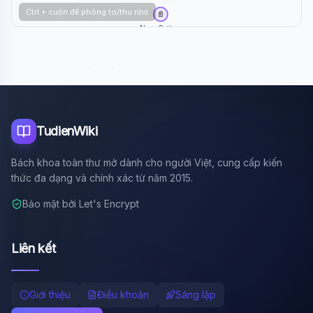
Ctrl + cuộn để phóng to/thu nhỏ
📄
Nam Cường
TudienWiki
Bách khoa toàn thư mở dành cho người Việt, cung cấp kiến
thức đa dạng và chính xác từ năm 2015.
Bảo mật bởi Let's Encrypt
Liên kết
Giới thiệu
Điều khoản
Sáng lập