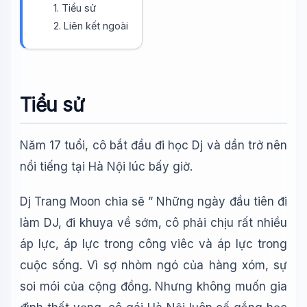
Xin chào!
1. Tiểu sử
Tôi là trợ lý AI của TuDienWiki. Hãy hỏi tôi bất kỳ điều gì
2. Liên kết ngoài
về các bài viết trên Wiki!
🪐 Sao Mộc là gì?
📚 Lịch sử Việt Nam
Tiểu sử
🔬 Albert Einstein
Năm 17 tuổi, cô bắt đầu đi học Dj và dần trở nên
nổi tiếng tại Hà Nội lúc bấy giờ.
Dj Trang Moon chia sẽ ” Những ngày đầu tiên đi
làm DJ, đi khuya về sớm, cô phải chịu rất nhiều
áp lực, áp lực trong công viêc và áp lực trong
cuộc sống. Vì sợ nhòm ngó của hàng xóm, sự
soi mói của cộng đồng. Nhưng không muốn gia