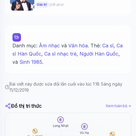
ngày 26 tháng...
Giải trí
18 phút
Danh mục:
Âm nhạc
và
Văn hóa
. Thẻ:
Ca sĩ
,
Ca
sĩ Hàn Quốc
,
Ca sĩ nhạc trẻ
,
Người Hàn Quốc
,
và
Sinh 1985
.
Bài viết này được sửa đổi lần cuối vào lúc 1:18 Sáng ngày
11/12/2019
Đồ thị tri thức
Xem toàn bộ →
📄
Long Nhật
📄
🏷️
Vũ Hạ
🏷️