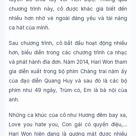
chương trình này, cô được khác giả biết đến
nhiều hơn nhờ vẻ ngoài đáng yêu và tài năng
🎓
ca hát của mình.
Xin chào!
Sau chương trình, cô bắt đầu hoạt động nhiều
Tôi là trợ lý AI của TuDienWiki. Hãy hỏi tôi bất kỳ điều gì
hơn, biểu diễn trong các chương trình ca nhạc
về các bài viết trên Wiki!
và phát hành đĩa đơn. Năm 2014, Hari Won tham
🪐 Sao Mộc là gì?
gia diễn xuất trong bộ phim Chàng trai năm ấy
📚 Lịch sử Việt Nam
của đạo diễn Quang Huy và sau đó là các bộ
🔬 Albert Einstein
phim như 49 ngày, Trùm cỏ, Em là bà nội của
anh.
Những ca khúc của cô như Hương đêm bay xa,
Love you hate you, Con gái có quyền điệu,…
Hari Won hiện đang là gương mặt được nhiều