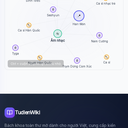
Sinh 1985
Ca sĩ nhạc trẻ
📄
Seohyun
📍
Hari Won
🏷️
Ca sĩ Hàn Quốc
📂
📄
Âm nhạc
Nam Cường
📄
Tyga
🏷️
🏷️
📄
Ca sĩ
Người Hàn Quốc
Ctrl + cuộn để phóng to/thu nhỏ
Trạm Dừng Cảm Xúc
TudienWiki
Bách khoa toàn thư mở dành cho người Việt, cung cấp kiến