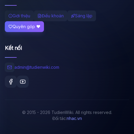
Giới thiệu
Điều khoản
Sáng lập
Quyên góp ❤️
Kết nối
admin@tudienwiki.com
© 2015 - 2026 TudienWiki. All rights reserved.
Đối tác:
nhac.vn