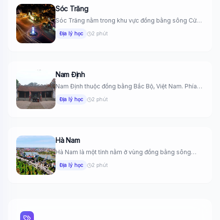
🤖
Sẵn sàng hỗ trợ
Sóc Trăng
Sóc Trăng nằm trong khu vực đồng bằng sông Cửu
Long Việt...
Địa lý học
2 phút
🎓
Nam Định
Xin chào!
Nam Định thuộc đồng bằng Bắc Bộ, Việt Nam. Phía
Tôi là trợ lý AI của TuDienWiki. Hãy hỏi tôi bất kỳ điều
Đông giáp...
Địa lý học
2 phút
🪐 Sao Mộc là gì?
📚 Lịch sử Việt Nam
🔬 Albert Einstein
Hà Nam
Hà Nam là một tỉnh nằm ở vùng đồng bằng sông
Hồng...
Địa lý học
2 phút