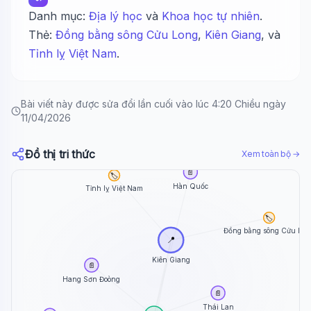
Danh mục:
Địa lý học
và
Khoa học tự nhiên
.
Thẻ:
Đồng bằng sông Cửu Long
,
Kiên Giang
, và
Tỉnh lỵ Việt Nam
.
Bài viết này được sửa đổi lần cuối vào lúc 4:20 Chiều ngày
11/04/2026
Đồ thị tri thức
Xem toàn bộ →
📄
🏷️
Hàn Quốc
Tỉnh lỵ Việt Nam
🏷️
Đồng bằng sông Cửu Lon
📍
Kiên Giang
📄
Hang Sơn Đoòng
📄
Thái Lan