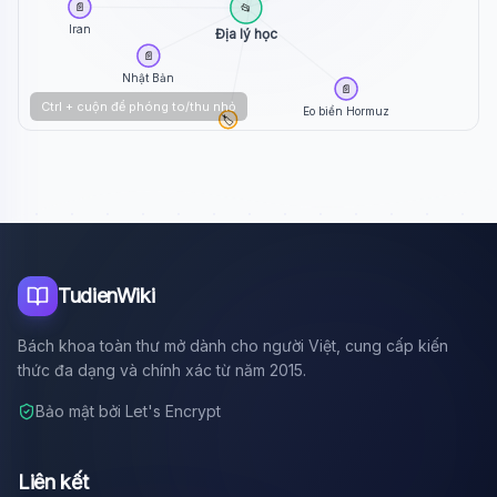
📄
📂
Iran
Địa lý học
📄
Nhật Bản
📄
Ctrl + cuộn để phóng to/thu nhỏ
Eo biển Hormuz
🏷️
Kiên Giang
TudienWiki
Bách khoa toàn thư mở dành cho người Việt, cung cấp kiến
thức đa dạng và chính xác từ năm 2015.
Bảo mật bởi Let's Encrypt
Liên kết