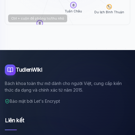
📄
🏷️
Tuần Châu
Du lịch Bình Thuận
Ctrl + cuộn để phóng to/thu nhỏ
📄
Mỹ Khê (bãi biển ...
📄
Biển Bãi Cháy
TudienWiki
Bách khoa toàn thư mở dành cho người Việt, cung cấp kiến
thức đa dạng và chính xác từ năm 2015.
Bảo mật bởi Let's Encrypt
Liên kết