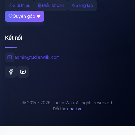
Giới thiệu
Điều khoản
Sáng lập
Quyên góp ❤️
Kết nối
admin@tudienwiki.com
© 2015 - 2026 TudienWiki. All rights reserved.
Đối tác:
nhac.vn