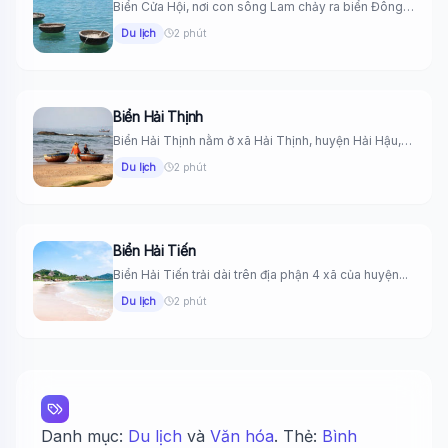
Biển Cửa Hội, nơi con sông Lam chảy ra biển Đông,
nằm...
Du lịch
2 phút
Biển Hải Thịnh
Wiki Trợ Lý
Biển Hải Thịnh nằm ở xã Hải Thịnh, huyện Hải Hậu,
🤖
tỉnh...
Sẵn sàng hỗ trợ
Du lịch
2 phút
🎓
Biển Hải Tiến
Biển Hải Tiến trải dài trên địa phận 4 xã của huyện...
Xin chào!
Du lịch
2 phút
Tôi là trợ lý AI của TuDienWiki. Hãy hỏi tôi bất kỳ điều
🪐 Sao Mộc là gì?
📚 Lịch sử Việt Nam
🔬 Albert Einstein
Danh mục:
Du lịch
và
Văn hóa
. Thẻ:
Bình