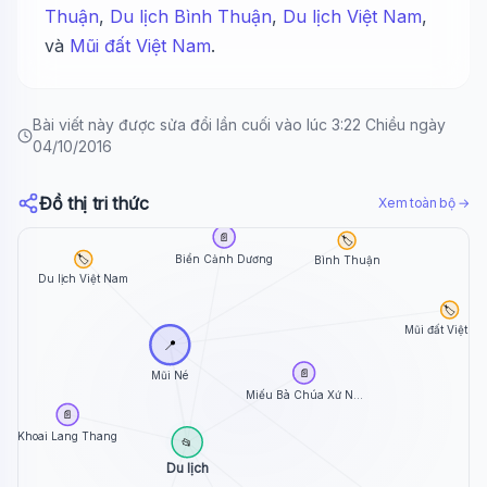
Thuận
,
Du lịch Bình Thuận
,
Du lịch Việt Nam
,
và
Mũi đất Việt Nam
.
Bài viết này được sửa đổi lần cuối vào lúc 3:22 Chiều ngày
04/10/2016
Đồ thị tri thức
Xem toàn bộ →
📄
🏷️
Biển Cảnh Dương
🏷️
Bình Thuận
Du lịch Việt Nam
🏷️
Mũi đất Việt N
📍
📄
Mũi Né
Miếu Bà Chúa Xứ N...
📄
Khoai Lang Thang
📂
Du lịch