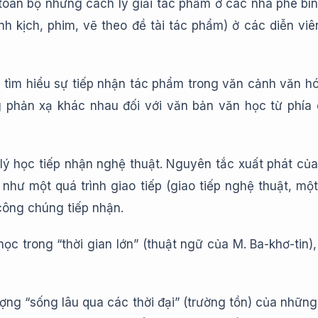
 toàn bộ những cách lý giải tác phẩm ở các nhà phê bìn
h kịch, phim, vẽ theo đề tài tác phẩm) ở các diễn viê
 tìm hiểu sự tiếp nhận tác phẩm trong văn cảnh văn h
ng phản xạ khác nhau đối với văn bản văn học từ phía
 lý học tiếp nhận nghệ thuật. Nguyên tắc xuất phát c
 một quá trình giao tiếp (giao tiếp nghệ thuật, một l
công chúng tiếp nhận.
c trong “thời gian lớn” (thuật ngữ của M. Ba-khơ-tin)
ợng “sống lâu qua các thời đại” (trường tồn) của nhữn