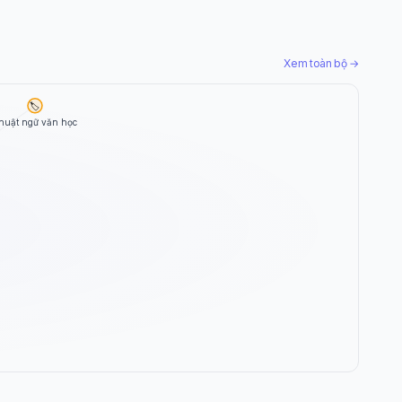
Xem toàn bộ →
🏷️
huật ngữ văn học
Wiki Trợ Lý
🤖
Sẵn sàng hỗ trợ