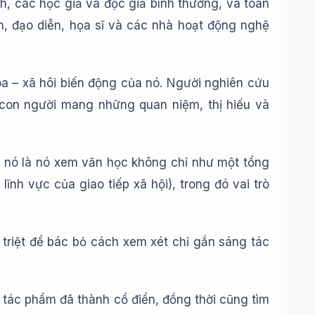
h, các học giả và độc giả bình thường, và toàn
n, đạo diễn, họa sĩ và các nhà hoạt động nghệ
óa – xã hôi biến động của nó. Người nghiên cứu
 con người mang những quan niệm, thị hiếu và
ủa nó là nó xem văn học không chỉ như một tổng
ĩnh vực của giao tiếp xã hội), trong đó vai trò
, triệt để bác bỏ cách xem xét chỉ gắn sáng tác
g tác phẩm đã thành cổ điển, đồng thời cũng tìm