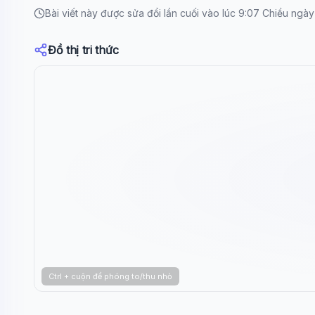
Bài viết này được sửa đổi lần cuối vào lúc 9:07 Chiều ngà
Đồ thị tri thức
Ctrl + cuộn để phóng to/thu nhỏ