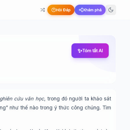
Hỏi Đáp
Khám phá
✨
Tóm tắt AI
ghiên cứu văn học
, trong đó người ta khảo sát
ống” như thế nào trong ý thức công chúng. Tìm