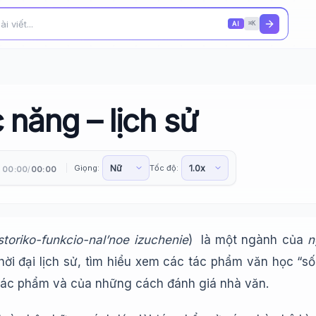
AI
⌘K
năng – lịch sử
Giọng:
Tốc độ:
00:00
00:00
/
istoriko-funkcio-nal’noe izuchenie
) là một ngành của
n
ời đại lịch sử, tìm hiểu xem các tác phẩm văn học “s
 tác phẩm và của những cách đánh giá nhà văn.