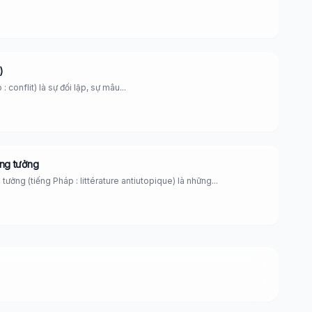
)
: conflit) là sự đối lập, sự mâu...
ng tưởng
ưởng (tiếng Pháp : littérature antiutopique) là những...