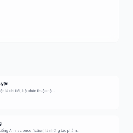
ruyện
n là chi tiết, bộ phận thuộc nội...
g
tiếng Anh: science fiction) là những tác phẩm...