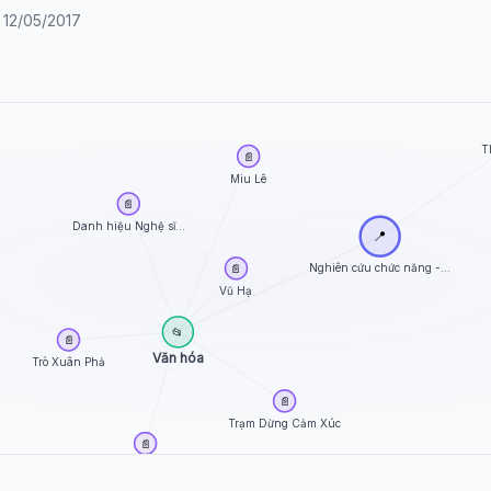
y 12/05/2017
T
📄
Miu Lê
📄
Danh hiệu Nghệ sĩ...
📍
Nghiên cứu chức năng -...
📄
Vũ Hạ
📂
📄
Văn hóa
Trò Xuân Phả
📄
Trạm Dừng Cảm Xúc
📄
Trác Thúy Miêu