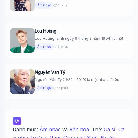
Âm nhạc
16 phút
Lou Hoàng
Lou Hoàng (sinh ngày 6 tháng 3 năm 1994) là một
nam...
Âm nhạc
16 phút
Nguyễn Văn Tý
Nguyễn Văn Tý (1924 – 2019) là một nhạc sĩ tiêu
biểu,...
Âm nhạc
22 phút
Danh mục:
Âm nhạc
và
Văn hóa
. Thẻ:
Ca sĩ
,
Ca
sĩ nhạc trẻ Việt Nam
,
Ca sĩ Việt Nam
,
Người