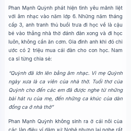
Xin chào!
Phan Mạnh Quỳnh phát hiện tình yêu mãnh liệt
Tôi là trợ lý AI của TuDienWiki. Hãy hỏi tôi bất kỳ điều gì
với âm nhạc vào năm lớp 6. Những năm tháng
về các bài viết trên Wiki!
cấp 3, anh tranh thủ buổi trưa đi học về là cậu
🪐 Sao Mộc là gì?
bé vào thẳng nhà thờ đánh đàn xong và đi học
📚 Lịch sử Việt Nam
luôn, không cần ăn cơm. Gia đình anh khi đó chỉ
🔬 Albert Einstein
ước có 2 triệu mua cái đàn cho con học. Nam
ca sĩ từng chia sẻ:
“Quỳnh đã lớn lên bằng âm nhạc. Vì mẹ Quỳnh
ngày xưa là ca viên của nhà thờ. Tuổi thơ của
Quỳnh cho đến các em đã được nghe từ những
bài hát ru của mẹ, đến những ca khúc của dàn
đồng ca ở nhà thờ”
Phan Mạnh Quỳnh không sinh ra ở cái nôi của
các làn điệu ví dặm xứ Nghệ nhưng lại nghe rất