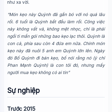
như xa vời.
“Món kẹo này Quỳnh đã gắn bó với nó quá lâu
rồi. 6 tuổi là Quỳnh bắt đầu làm rồi. Công việc
này không vất vả, không mệt nhọc, chỉ là phải
ngồi tỉ mẩn gói những bao kẹo lạc thôi. Quỳnh là
con cả, phía sau còn 4 đứa em nữa. Chính món
kẹo này đã nuôi 5 anh em Quỳnh lớn lên. Ngày
đó Bố Quỳnh đi bán kẹo, bố nói rằng nó (ý chỉ
Phan Mạnh Quỳnh) là con tôi đó, nhưng mấy
người mua kẹo không có ai tin”
Wiki Trợ Lý
🤖
Sẵn sàng hỗ trợ
Sự nghiệp
🎓
Trước 2015