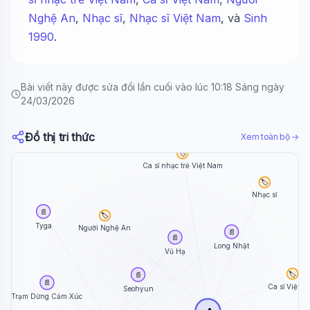
Nghệ An
,
Nhạc sĩ
,
Nhạc sĩ Việt Nam
, và
Sinh
1990
.
Bài viết này được sửa đổi lần cuối vào lúc 10:18 Sáng ngày
24/03/2026
Đồ thị tri thức
Xem toàn bộ →
🏷️
Ca sĩ nhạc trẻ Việt Nam
🏷️
Nhạc sĩ
📄
🏷️
Tyga
Người Nghệ An
📄
📄
Long Nhật
Vũ Hạ
🏷️
📄
📄
Ca sĩ Việt 
Seohyun
Trạm Dừng Cảm Xúc