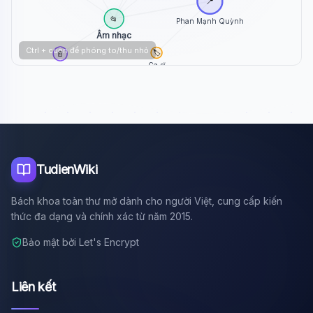
📍
📂
Phan Mạnh Quỳnh
Âm nhạc
Ctrl + cuộn để phóng to/thu nhỏ
🏷️
📄
Ca sĩ
Nam Cường
TudienWiki
Bách khoa toàn thư mở dành cho người Việt, cung cấp kiến
thức đa dạng và chính xác từ năm 2015.
Bảo mật bởi Let's Encrypt
Liên kết