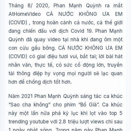
Tháng 8/ 2020, Phan Mạnh Quỳnh ra mắt
AtHomeVideo CẢ NƯỚC KHÔNG ƯA EM
(COVID) , trong hoàn cảnh cả nước, cả thế giới
đang chiến đấu với dịch Covid 19. Phan Mạnh
Quỳnh đã quay video tại nhà khi đang ôm một
con cừu gấu bông. CẢ NƯỚC KHÔNG ƯA EM
(COVID) có giai điệu tươi vui, bắt tai; lời bài hát
nhân văn, thực tế, có sức cổ động lớn, truyền
tải thông điệp hy vọng mọi người sẽ lạc quan
hơn để chống dịch tốt hơn.
Năm 2021 Phan Mạnh Quỳnh sáng tác ca khúc
“Sao cha không” cho phim “Bố Già”. Ca khúc
này một lần nữa phá kỷ lục khi lọt vào top 5
trending youtube với 2.8 triệu lượt views chỉ sau
1 ngày phát sóng. Trong năm này Phan Mạnh