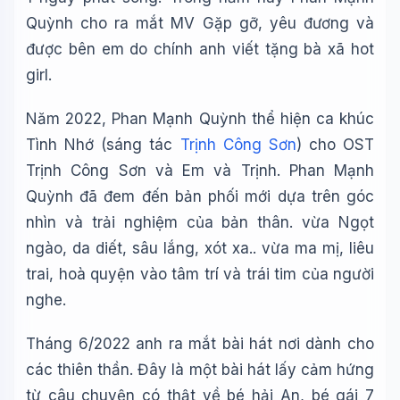
Quỳnh cho ra mắt MV Gặp gỡ, yêu đương và
được bên em do chính anh viết tặng bà xã hot
girl.
Năm 2022, Phan Mạnh Quỳnh thể hiện ca khúc
Tình Nhớ (sáng tác
Trịnh Công Sơn
) cho OST
Trịnh Công Sơn và Em và Trịnh. Phan Mạnh
Quỳnh đã đem đến bản phối mới dựa trên góc
nhìn và trải nghiệm của bản thân. vừa Ngọt
ngào, da diết, sâu lắng, xót xa.. vừa ma mị, liêu
trai, hoà quyện vào tâm trí và trái tim của người
nghe.
Tháng 6/2022 anh ra mắt bài hát nơi dành cho
các thiên thần. Đây là một bài hát lấy cảm hứng
từ câu chuyện có thật về bé hải An, bé gái 7