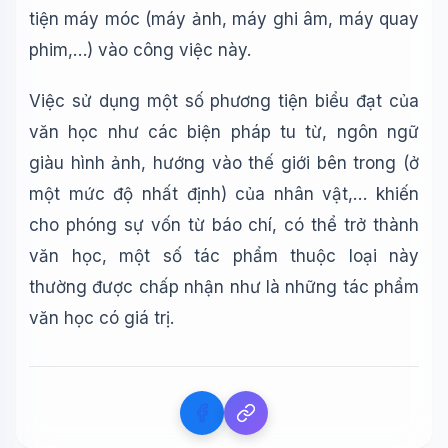
tiện máy móc (máy ảnh, máy ghi âm, máy quay
🎓
phim,…) vào công việc này.
Xin chào!
Việc sử dụng một số phương tiện biểu đạt của
Tôi là trợ lý AI của TuDienWiki. Hãy hỏi tôi bất kỳ điều gì
về các bài viết trên Wiki!
văn học như các biện pháp tu từ, ngôn ngữ
giàu hình ảnh, hướng vào thế giới bên trong (ở
🪐 Sao Mộc là gì?
một mức độ nhất định) của nhân vật,… khiến
📚 Lịch sử Việt Nam
cho phóng sự vốn từ báo chí, có thể trở thành
🔬 Albert Einstein
văn học, một số tác phẩm thuộc loại này
thường được chấp nhận như là những tác phẩm
văn học có giá trị.