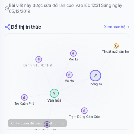
Bài viết này được sửa đổi lần cuối vào lúc 12:31 Sáng ngày
05/12/2019
Đồ thị tri thức
Xem toàn bộ →
🏷️
Thuật ngữ văn học
📄
Miu Lê
📄
Danh hiệu Nghệ sĩ...
📄
📍
Vũ Hạ
Phóng sự
📂
📄
Văn hóa
Trò Xuân Phả
📄
Trạm Dừng Cảm Xúc
Ctrl + cuộn để phóng to/thu nhỏ
📄
Trác Thúy Miêu