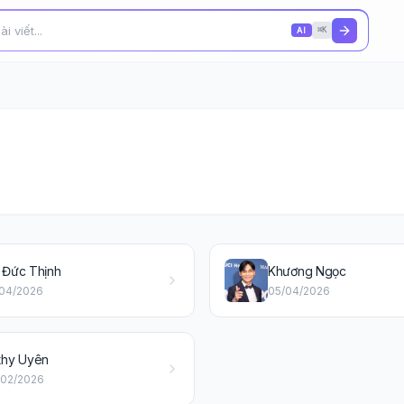
AI
⌘K
 Đức Thịnh
Khương Ngọc
/04/2026
05/04/2026
thy Uyên
/02/2026