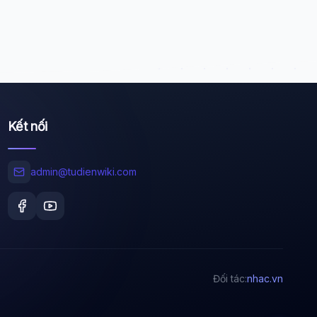
Wiki Trợ Lý
🤖
Sẵn sàng hỗ trợ
Kết nối
🎓
admin@tudienwiki.com
Xin chào!
Tôi là trợ lý AI của TuDienWiki. Hãy hỏi tôi bất kỳ
điều gì về các bài viết trên Wiki!
🪐 Sao Mộc là gì?
📚 Lịch sử Việt Nam
Đối tác:
nhac.vn
🔬 Albert Einstein