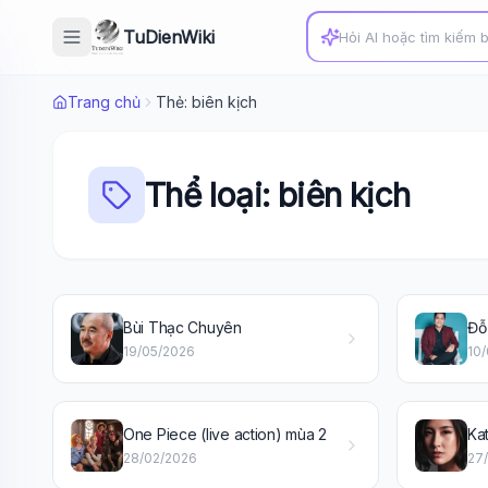
TuDienWiki
Trang chủ
Thẻ: biên kịch
Thể loại: biên kịch
Bùi Thạc Chuyên
Đỗ
19/05/2026
10
One Piece (live action) mùa 2
Ka
28/02/2026
27