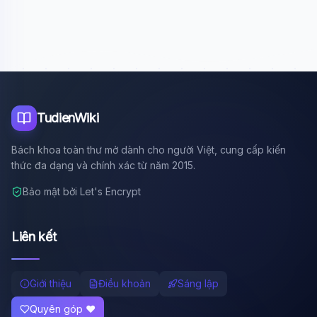
Xin chào!
Tôi là trợ lý AI của TuDienWiki. Hãy hỏi tôi bất kỳ điều gì
về các bài viết trên Wiki!
🪐 Sao Mộc là gì?
📚 Lịch sử Việt Nam
🔬 Albert Einstein
TudienWiki
Bách khoa toàn thư mở dành cho người Việt, cung cấp kiến
thức đa dạng và chính xác từ năm 2015.
Bảo mật bởi Let's Encrypt
Liên kết
Giới thiệu
Điều khoản
Sáng lập
Quyên góp ❤️