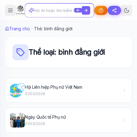
AI
Trang chủ
Thẻ: bình đẳng giới
Thể loại: bình đẳng giới
Hội Liên hiệp Phụ nữ Việt Nam
Wiki Trợ Lý
🤖
01/03/2026
Sẵn sàng hỗ trợ
Ngày Quốc tế Phụ nữ
🎓
01/03/2026