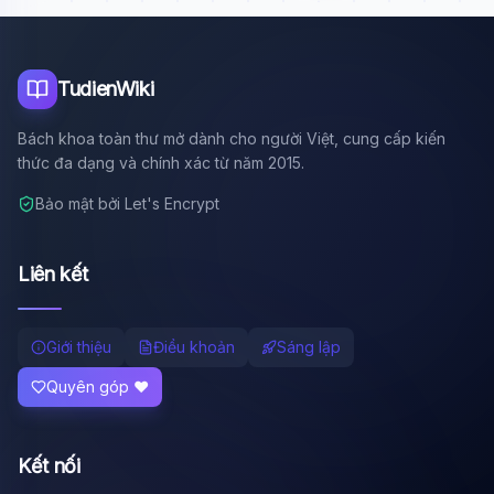
Tôi là trợ lý AI của TuDienWiki. Hãy hỏi tôi bất kỳ điều gì
về các bài viết trên Wiki!
🪐 Sao Mộc là gì?
TudienWiki
📚 Lịch sử Việt Nam
Bách khoa toàn thư mở dành cho người Việt, cung cấp kiến
🔬 Albert Einstein
thức đa dạng và chính xác từ năm 2015.
Bảo mật bởi Let's Encrypt
Liên kết
Giới thiệu
Điều khoản
Sáng lập
Quyên góp ❤️
Kết nối