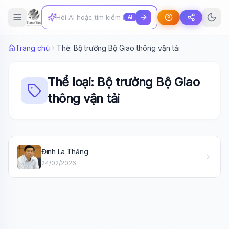
AI
Trang chủ
Thẻ: Bộ trưởng Bộ Giao thông vận tải
Thể loại: Bộ trưởng Bộ Giao
thông vận tải
Wiki Trợ Lý
🤖
Sẵn sàng hỗ trợ
Đinh La Thăng
24/02/2026
🎓
Xin chào!