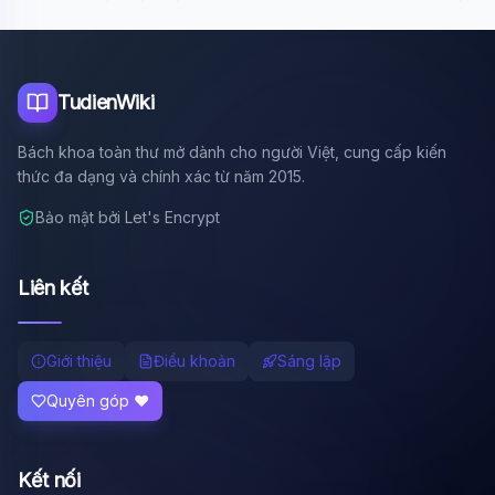
Tôi là trợ lý AI của TuDienWiki. Hãy hỏi tôi bất kỳ điều gì
về các bài viết trên Wiki!
🪐 Sao Mộc là gì?
TudienWiki
📚 Lịch sử Việt Nam
🔬 Albert Einstein
Bách khoa toàn thư mở dành cho người Việt, cung cấp kiến
thức đa dạng và chính xác từ năm 2015.
Bảo mật bởi Let's Encrypt
Liên kết
Giới thiệu
Điều khoản
Sáng lập
Quyên góp ❤️
Kết nối