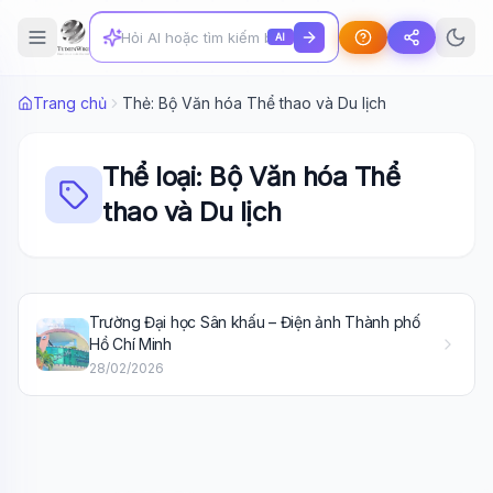
AI
Trang chủ
Thẻ: Bộ Văn hóa Thể thao và Du lịch
Thể loại: Bộ Văn hóa Thể
thao và Du lịch
Wiki Trợ Lý
🤖
Trường Đại học Sân khấu – Điện ảnh Thành phố
Sẵn sàng hỗ trợ
Hồ Chí Minh
28/02/2026
🎓
Xin chào!