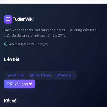
Tôi là trợ lý AI của TuDienWiki. Hãy hỏi tôi bất kỳ điều gì
về các bài viết trên Wiki!
🪐 Sao Mộc là gì?
TudienWiki
📚 Lịch sử Việt Nam
Bách khoa toàn thư mở dành cho người Việt, cung cấp kiến
🔬 Albert Einstein
thức đa dạng và chính xác từ năm 2015.
Bảo mật bởi Let's Encrypt
Liên kết
Giới thiệu
Điều khoản
Sáng lập
Quyên góp ❤️
Kết nối