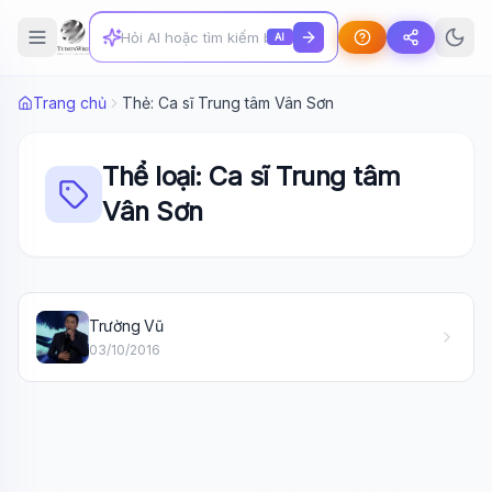
AI
Trang chủ
Thẻ: Ca sĩ Trung tâm Vân Sơn
Thể loại: Ca sĩ Trung tâm
Vân Sơn
Wiki Trợ Lý
🤖
Sẵn sàng hỗ trợ
Trường Vũ
03/10/2016
🎓
Xin chào!