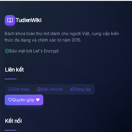
Tôi là trợ lý AI của TuDienWiki. Hãy hỏi tôi bất kỳ điều gì
về các bài viết trên Wiki!
🪐 Sao Mộc là gì?
TudienWiki
📚 Lịch sử Việt Nam
Bách khoa toàn thư mở dành cho người Việt, cung cấp kiến
🔬 Albert Einstein
thức đa dạng và chính xác từ năm 2015.
Bảo mật bởi Let's Encrypt
Liên kết
Giới thiệu
Điều khoản
Sáng lập
Quyên góp ❤️
Kết nối