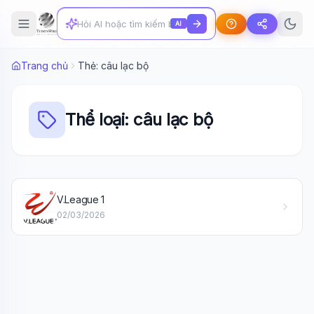
AI
Trang chủ
Thẻ: câu lạc bộ
Thể loại: câu lạc bộ
Wiki Trợ Lý
🤖
V.League 1
Sẵn sàng hỗ trợ
02/03/2026
🎓
Xin chào!