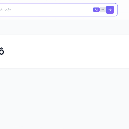
AI
⌘K
ô