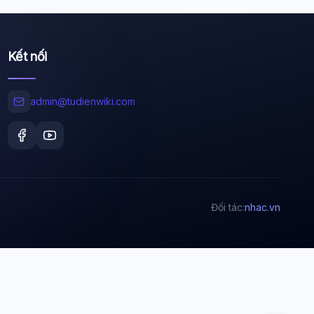
Kết nối
Wiki Trợ Lý
🤖
Sẵn sàng hỗ trợ
admin@tudienwiki.com
🎓
Xin chào!
Tôi là trợ lý AI của TuDienWiki. Hãy hỏi tôi bất kỳ
Đối tác:
nhac.vn
điều gì về các bài viết trên Wiki!
🪐 Sao Mộc là gì?
📚 Lịch sử Việt Nam
🔬 Albert Einstein