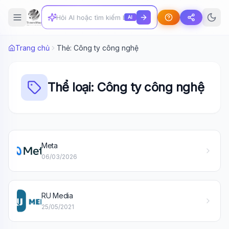
AI
Trang chủ
Thẻ: Công ty công nghệ
Thể loại: Công ty công nghệ
Meta
06/03/2026
Wiki Trợ Lý
🤖
Sẵn sàng hỗ trợ
RU Media
🎓
25/05/2021