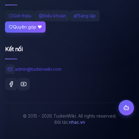
Giới thiệu
Điều khoản
Sáng lập
Quyên góp ❤️
Kết nối
admin@tudienwiki.com
© 2015 - 2026 TudienWiki. All rights reserved.
Đối tác:
nhac.vn