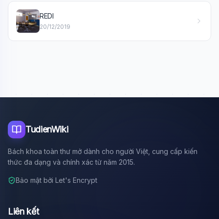
Xin chào!
REDI
Tôi là trợ lý AI của TuDienWiki. Hãy hỏi tôi bất kỳ điều gì
20/12/2019
về các bài viết trên Wiki!
🪐 Sao Mộc là gì?
📚 Lịch sử Việt Nam
🔬 Albert Einstein
TudienWiki
Bách khoa toàn thư mở dành cho người Việt, cung cấp kiến
thức đa dạng và chính xác từ năm 2015.
Bảo mật bởi Let's Encrypt
Liên kết