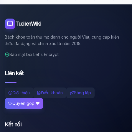
Tôi là trợ lý AI của TuDienWiki. Hãy hỏi tôi bất kỳ điều gì
về các bài viết trên Wiki!
🪐 Sao Mộc là gì?
TudienWiki
📚 Lịch sử Việt Nam
Bách khoa toàn thư mở dành cho người Việt, cung cấp kiến
🔬 Albert Einstein
thức đa dạng và chính xác từ năm 2015.
Bảo mật bởi Let's Encrypt
Liên kết
Giới thiệu
Điều khoản
Sáng lập
Quyên góp ❤️
Kết nối