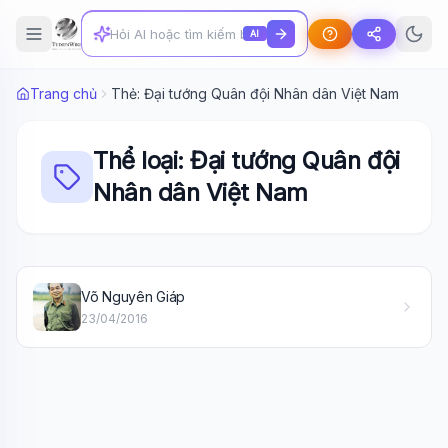
AI
Trang chủ
Thẻ: Đại tướng Quân đội Nhân dân Việt Nam
Thể loại: Đại tướng Quân đội
Nhân dân Việt Nam
Wiki Trợ Lý
🤖
Sẵn sàng hỗ trợ
Võ Nguyên Giáp
23/04/2016
🎓
Xin chào!