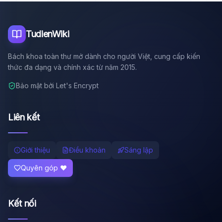
Tôi là trợ lý AI của TuDienWiki. Hãy hỏi tôi bất kỳ điều gì
về các bài viết trên Wiki!
🪐 Sao Mộc là gì?
TudienWiki
📚 Lịch sử Việt Nam
Bách khoa toàn thư mở dành cho người Việt, cung cấp kiến
🔬 Albert Einstein
thức đa dạng và chính xác từ năm 2015.
Bảo mật bởi Let's Encrypt
Liên kết
Giới thiệu
Điều khoản
Sáng lập
Quyên góp ❤️
Kết nối