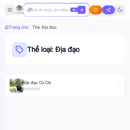
AI
Trang chủ
Thẻ: Địa đạo
Thể loại: Địa đạo
Wiki Trợ Lý
🤖
Địa đạo Củ Chi
Sẵn sàng hỗ trợ
16/11/2015
🎓
Xin chào!