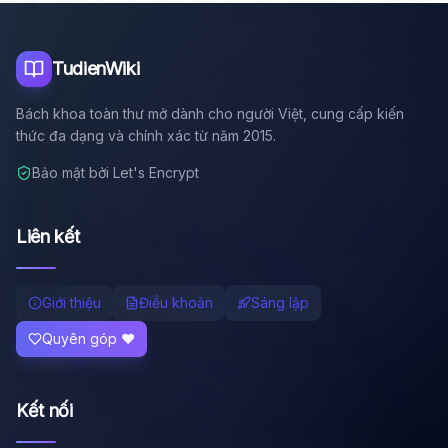
Tôi là trợ lý AI của TuDienWiki. Hãy hỏi tôi bất kỳ điều gì
về các bài viết trên Wiki!
🪐 Sao Mộc là gì?
TudienWiki
📚 Lịch sử Việt Nam
Bách khoa toàn thư mở dành cho người Việt, cung cấp kiến
🔬 Albert Einstein
thức đa dạng và chính xác từ năm 2015.
Bảo mật bởi Let's Encrypt
Liên kết
Giới thiệu
Điều khoản
Sáng lập
Quyên góp ❤️
Kết nối