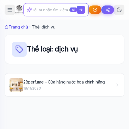
AI
Trang chủ
Thẻ: dịch vụ
Thể loại: dịch vụ
Wiki Trợ Lý
🤖
28perfume – Cửa hàng nước hoa chính hãng
Sẵn sàng hỗ trợ
18/11/2023
🎓
Xin chào!