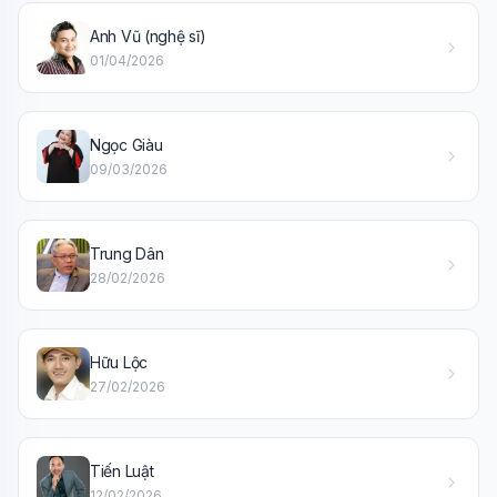
Anh Vũ (nghệ sĩ)
🎓
01/04/2026
Xin chào!
Ngọc Giàu
Tôi là trợ lý AI của TuDienWiki. Hãy hỏi tôi bất kỳ điều gì
09/03/2026
về các bài viết trên Wiki!
🪐 Sao Mộc là gì?
Trung Dân
📚 Lịch sử Việt Nam
28/02/2026
🔬 Albert Einstein
Hữu Lộc
27/02/2026
Tiến Luật
12/02/2026