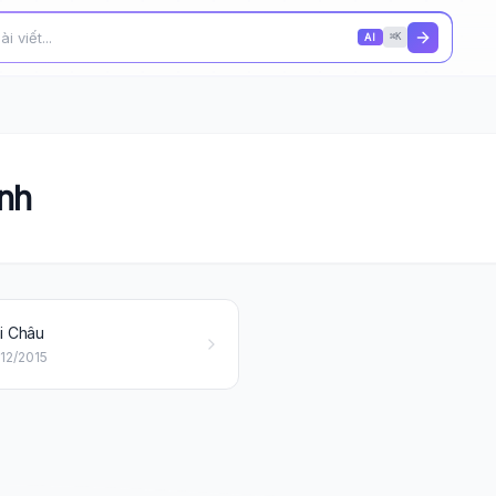
AI
⌘K
ình
i Châu
12/2015