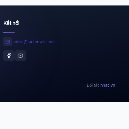
Kết nối
Wiki Trợ Lý
🤖
Sẵn sàng hỗ trợ
admin@tudienwiki.com
🎓
Xin chào!
Tôi là trợ lý AI của TuDienWiki. Hãy hỏi tôi bất kỳ
Đối tác:
nhac.vn
điều gì về các bài viết trên Wiki!
🪐 Sao Mộc là gì?
📚 Lịch sử Việt Nam
🔬 Albert Einstein