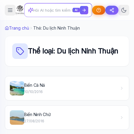
AI
Trang chủ
Thẻ: Du lịch Ninh Thuận
Thể loại: Du lịch Ninh Thuận
Biển Cà Ná
Wiki Trợ Lý
🤖
10/10/2016
Sẵn sàng hỗ trợ
Biển Ninh Chữ
🎓
27/08/2016