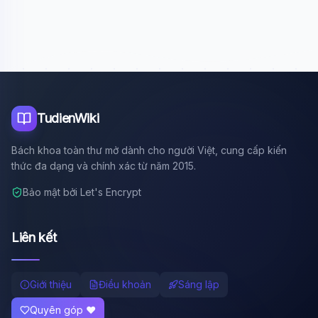
Xin chào!
Tôi là trợ lý AI của TuDienWiki. Hãy hỏi tôi bất kỳ điều gì
về các bài viết trên Wiki!
🪐 Sao Mộc là gì?
📚 Lịch sử Việt Nam
🔬 Albert Einstein
TudienWiki
Bách khoa toàn thư mở dành cho người Việt, cung cấp kiến
thức đa dạng và chính xác từ năm 2015.
Bảo mật bởi Let's Encrypt
Liên kết
Giới thiệu
Điều khoản
Sáng lập
Quyên góp ❤️