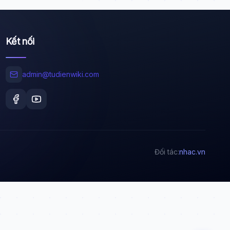
Kết nối
Wiki Trợ Lý
🤖
Sẵn sàng hỗ trợ
admin@tudienwiki.com
🎓
Xin chào!
Tôi là trợ lý AI của TuDienWiki. Hãy hỏi tôi bất kỳ
Đối tác:
nhac.vn
điều gì về các bài viết trên Wiki!
🪐 Sao Mộc là gì?
📚 Lịch sử Việt Nam
🔬 Albert Einstein