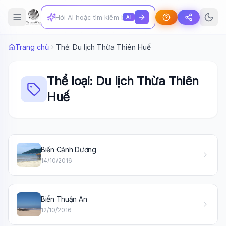
AI
Trang chủ
Thẻ: Du lịch Thừa Thiên Huế
Thể loại: Du lịch Thừa Thiên
Huế
Biển Cảnh Dương
Wiki Trợ Lý
🤖
14/10/2016
Sẵn sàng hỗ trợ
Biển Thuận An
🎓
12/10/2016