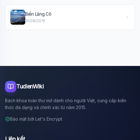
Xin chào!
Biển Lăng Cô
Tôi là trợ lý AI của TuDienWiki. Hãy hỏi tôi bất kỳ điều gì
về các bài viết trên Wiki!
15/08/2016
🪐 Sao Mộc là gì?
📚 Lịch sử Việt Nam
🔬 Albert Einstein
TudienWiki
Bách khoa toàn thư mở dành cho người Việt, cung cấp kiến
thức đa dạng và chính xác từ năm 2015.
Bảo mật bởi Let's Encrypt
Liên kết