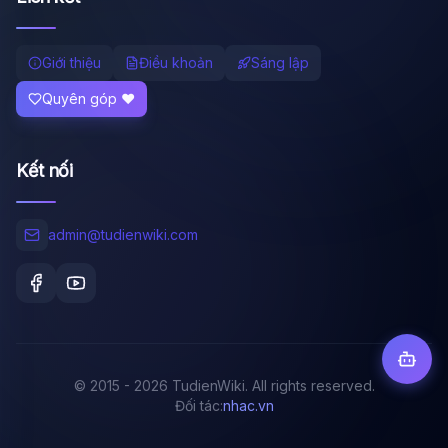
Giới thiệu
Điều khoản
Sáng lập
Quyên góp ❤️
Kết nối
admin@tudienwiki.com
© 2015 - 2026 TudienWiki. All rights reserved.
Đối tác:
nhac.vn