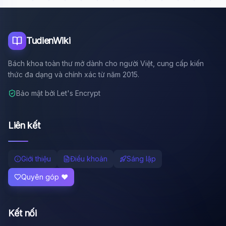
Tôi là trợ lý AI của TuDienWiki. Hãy hỏi tôi bất kỳ điều gì
về các bài viết trên Wiki!
🪐 Sao Mộc là gì?
TudienWiki
📚 Lịch sử Việt Nam
Bách khoa toàn thư mở dành cho người Việt, cung cấp kiến
🔬 Albert Einstein
thức đa dạng và chính xác từ năm 2015.
Bảo mật bởi Let's Encrypt
Liên kết
Giới thiệu
Điều khoản
Sáng lập
Quyên góp ❤️
Kết nối