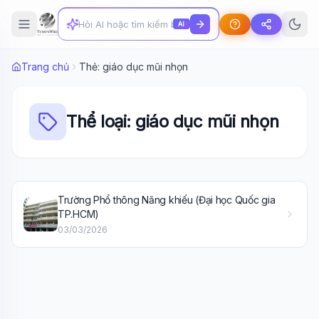
AI
Trang chủ
Thẻ: giáo dục mũi nhọn
Thể loại: giáo dục mũi nhọn
Wiki Trợ Lý
🤖
Trường Phổ thông Năng khiếu (Đại học Quốc gia
Sẵn sàng hỗ trợ
TP.HCM)
03/03/2026
🎓
Xin chào!