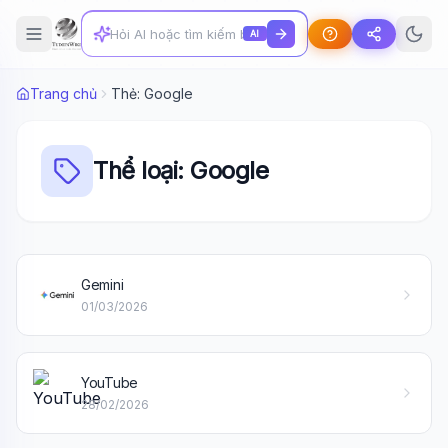
AI
Trang chủ
Thẻ: Google
Thể loại: Google
Gemini
Wiki Trợ Lý
🤖
01/03/2026
Sẵn sàng hỗ trợ
YouTube
🎓
28/02/2026