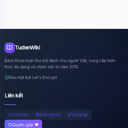
Xin chào!
Tôi là trợ lý AI của TuDienWiki. Hãy hỏi tôi bất kỳ điều gì
về các bài viết trên Wiki!
🪐 Sao Mộc là gì?
📚 Lịch sử Việt Nam
🔬 Albert Einstein
TudienWiki
Bách khoa toàn thư mở dành cho người Việt, cung cấp kiến
thức đa dạng và chính xác từ năm 2015.
Bảo mật bởi Let's Encrypt
Liên kết
Giới thiệu
Điều khoản
Sáng lập
Quyên góp ❤️