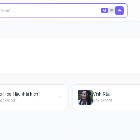
AI
⌘K
o Hoa Hậu (hài kịch)
Vinh Râu
/02/2026
09/12/2015