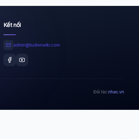
Kết nối
Wiki Trợ Lý
🤖
Sẵn sàng hỗ trợ
admin@tudienwiki.com
🎓
Xin chào!
Tôi là trợ lý AI của TuDienWiki. Hãy hỏi tôi bất kỳ
Đối tác:
nhac.vn
điều gì về các bài viết trên Wiki!
🪐 Sao Mộc là gì?
📚 Lịch sử Việt Nam
🔬 Albert Einstein