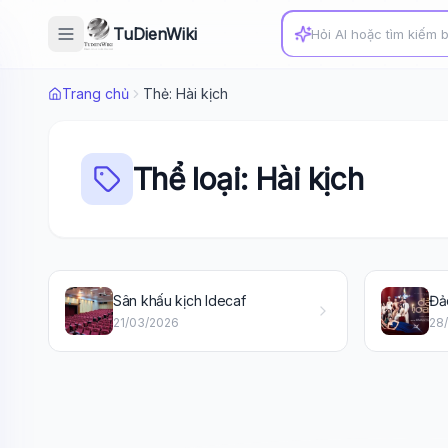
TuDienWiki
Trang chủ
Thẻ: Hài kịch
Thể loại: Hài kịch
Sân khấu kịch Idecaf
Đả
21/03/2026
28