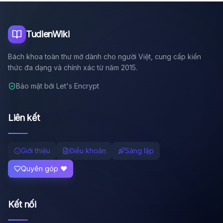
Tôi là trợ lý AI của TuDienWiki. Hãy hỏi tôi bất kỳ điều gì
về các bài viết trên Wiki!
🪐 Sao Mộc là gì?
TudienWiki
📚 Lịch sử Việt Nam
Bách khoa toàn thư mở dành cho người Việt, cung cấp kiến
🔬 Albert Einstein
thức đa dạng và chính xác từ năm 2015.
Bảo mật bởi Let's Encrypt
Liên kết
Giới thiệu
Điều khoản
Sáng lập
Quyên góp ❤️
Kết nối