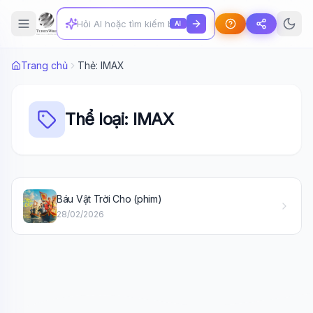
AI
Trang chủ
Thẻ: IMAX
Thể loại: IMAX
Wiki Trợ Lý
🤖
Báu Vật Trời Cho (phim)
Sẵn sàng hỗ trợ
28/02/2026
🎓
Xin chào!