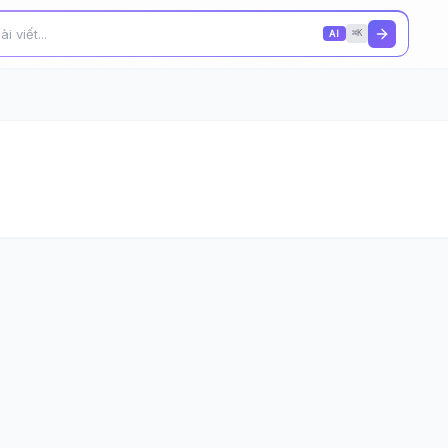
AI
⌘K