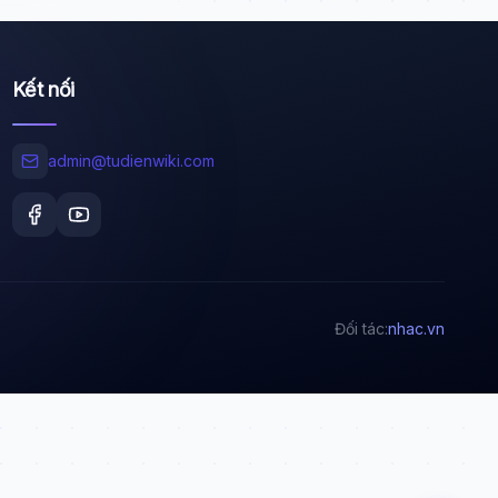
Kết nối
Wiki Trợ Lý
🤖
Sẵn sàng hỗ trợ
admin@tudienwiki.com
🎓
Xin chào!
Tôi là trợ lý AI của TuDienWiki. Hãy hỏi tôi bất kỳ
Đối tác:
nhac.vn
điều gì về các bài viết trên Wiki!
🪐 Sao Mộc là gì?
📚 Lịch sử Việt Nam
🔬 Albert Einstein