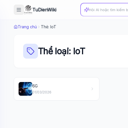
TuDienWiki
Trang chủ
Thẻ: IoT
Thể loại: IoT
6G
01/03/2026