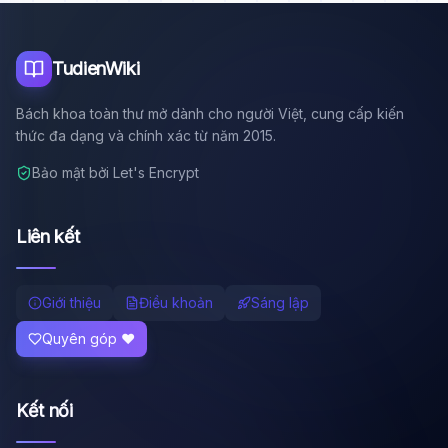
Tôi là trợ lý AI của TuDienWiki. Hãy hỏi tôi bất kỳ điều gì
về các bài viết trên Wiki!
🪐 Sao Mộc là gì?
TudienWiki
📚 Lịch sử Việt Nam
Bách khoa toàn thư mở dành cho người Việt, cung cấp kiến
🔬 Albert Einstein
thức đa dạng và chính xác từ năm 2015.
Bảo mật bởi Let's Encrypt
Liên kết
Giới thiệu
Điều khoản
Sáng lập
Quyên góp ❤️
Kết nối