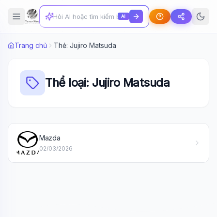
AI
Trang chủ
Thẻ: Jujiro Matsuda
Thể loại: Jujiro Matsuda
Wiki Trợ Lý
🤖
Mazda
Sẵn sàng hỗ trợ
02/03/2026
🎓
Xin chào!