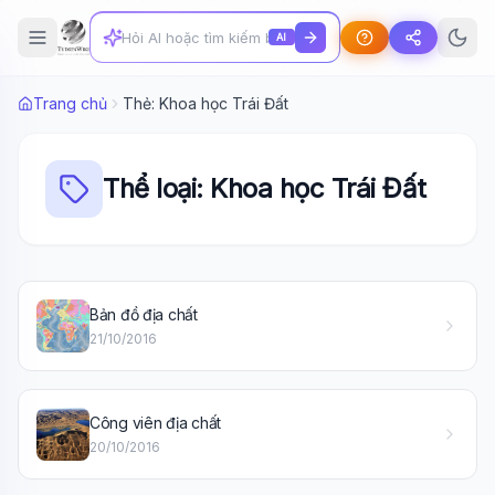
AI
Trang chủ
Thẻ: Khoa học Trái Đất
Thể loại: Khoa học Trái Đất
Bản đồ địa chất
21/10/2016
Wiki Trợ Lý
🤖
Sẵn sàng hỗ trợ
Công viên địa chất
🎓
20/10/2016