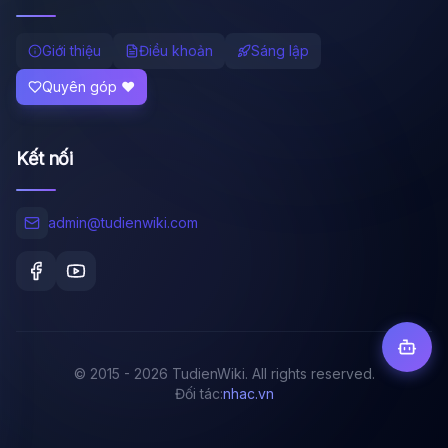
Giới thiệu
Điều khoản
Sáng lập
Quyên góp ❤️
Kết nối
admin@tudienwiki.com
© 2015 - 2026 TudienWiki. All rights reserved.
Đối tác:
nhac.vn