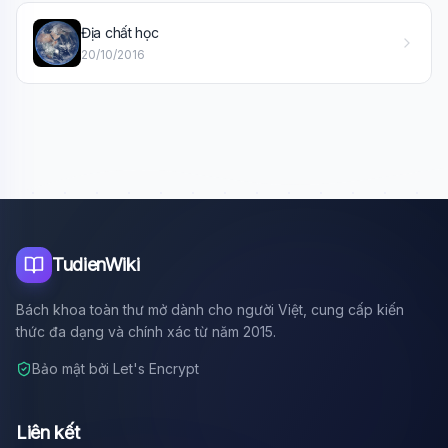
Xin chào!
Địa chất học
Tôi là trợ lý AI của TuDienWiki. Hãy hỏi tôi bất kỳ điều gì
20/10/2016
về các bài viết trên Wiki!
🪐 Sao Mộc là gì?
📚 Lịch sử Việt Nam
🔬 Albert Einstein
TudienWiki
Bách khoa toàn thư mở dành cho người Việt, cung cấp kiến
thức đa dạng và chính xác từ năm 2015.
Bảo mật bởi Let's Encrypt
Liên kết