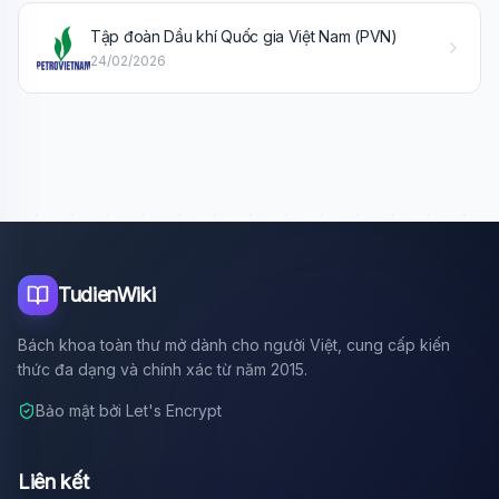
Xin chào!
Tập đoàn Dầu khí Quốc gia Việt Nam (PVN)
Tôi là trợ lý AI của TuDienWiki. Hãy hỏi tôi bất kỳ điều gì
24/02/2026
về các bài viết trên Wiki!
🪐 Sao Mộc là gì?
📚 Lịch sử Việt Nam
🔬 Albert Einstein
TudienWiki
Bách khoa toàn thư mở dành cho người Việt, cung cấp kiến
thức đa dạng và chính xác từ năm 2015.
Bảo mật bởi Let's Encrypt
Liên kết