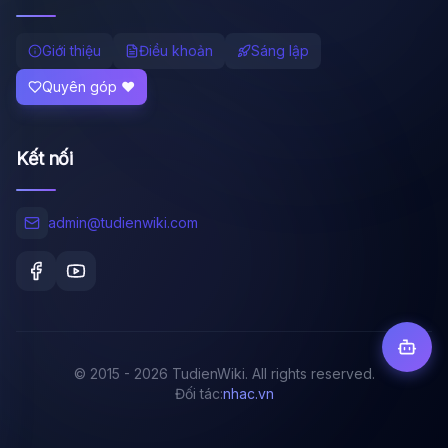
Giới thiệu
Điều khoản
Sáng lập
Quyên góp ❤️
Kết nối
admin@tudienwiki.com
© 2015 - 2026 TudienWiki. All rights reserved.
Đối tác:
nhac.vn