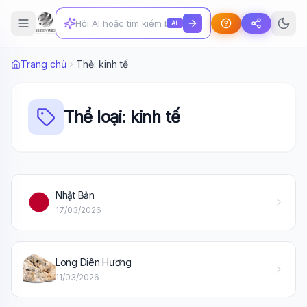
AI
Trang chủ
Thẻ: kinh tế
Thể loại: kinh tế
Nhật Bản
17/03/2026
Wiki Trợ Lý
🤖
Sẵn sàng hỗ trợ
Long Diên Hương
🎓
11/03/2026