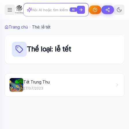
AI
Trang chủ
Thẻ: lễ tết
Thể loại: lễ tết
Wiki Trợ Lý
🤖
Tết Trung Thu
Sẵn sàng hỗ trợ
27/07/2023
🎓
Xin chào!