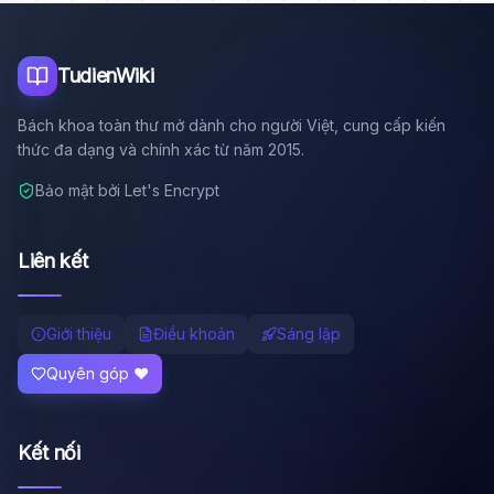
Tôi là trợ lý AI của TuDienWiki. Hãy hỏi tôi bất kỳ điều gì
về các bài viết trên Wiki!
🪐 Sao Mộc là gì?
TudienWiki
📚 Lịch sử Việt Nam
Bách khoa toàn thư mở dành cho người Việt, cung cấp kiến
🔬 Albert Einstein
thức đa dạng và chính xác từ năm 2015.
Bảo mật bởi Let's Encrypt
Liên kết
Giới thiệu
Điều khoản
Sáng lập
Quyên góp ❤️
Kết nối