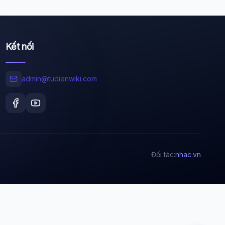
Kết nối
Wiki Trợ Lý
🤖
Sẵn sàng hỗ trợ
admin@tudienwiki.com
🎓
Xin chào!
Tôi là trợ lý AI của TuDienWiki. Hãy hỏi tôi bất kỳ
điều gì về các bài viết trên Wiki!
Đối tác:
nhac.vn
🪐 Sao Mộc là gì?
📚 Lịch sử Việt Nam
🔬 Albert Einstein