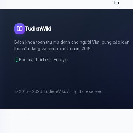
TudienWiki
Bách khoa toàn thư mở dành cho người Việt, cung cấp kiến
thức đa dạng và chính xác từ năm 2015.
Bảo mật bởi Let's Encrypt
© 2015 - 2026 TudienWiki. All rights reserved.