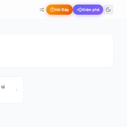
Hỏi Đáp
Khám phá
 tế