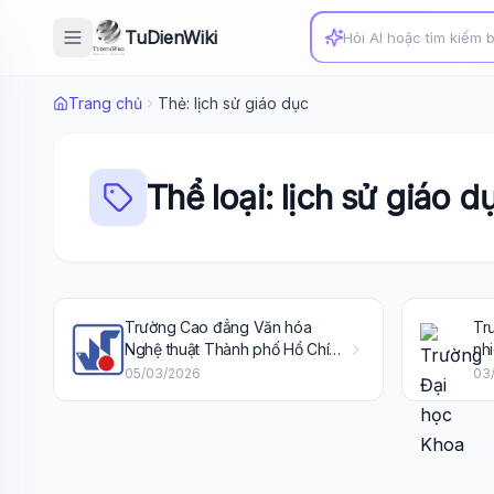
TuDienWiki
Trang chủ
Thẻ: lịch sử giáo dục
Thể loại: lịch sử giáo d
Trường Cao đẳng Văn hóa
Tr
Nghệ thuật Thành phố Hồ Chí
nh
Minh
05/03/2026
03