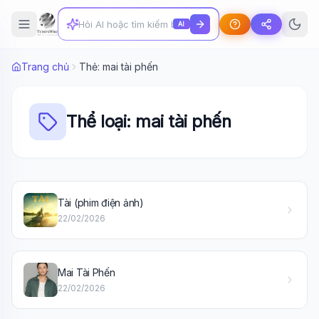
AI
Trang chủ
Thẻ: mai tài phến
Thể loại: mai tài phến
Tài (phim điện ảnh)
Wiki Trợ Lý
🤖
22/02/2026
Sẵn sàng hỗ trợ
Mai Tài Phến
🎓
22/02/2026