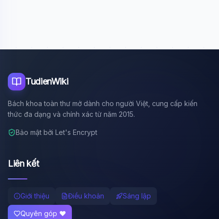
Xin chào!
Tôi là trợ lý AI của TuDienWiki. Hãy hỏi tôi bất kỳ điều gì
về các bài viết trên Wiki!
🪐 Sao Mộc là gì?
📚 Lịch sử Việt Nam
🔬 Albert Einstein
TudienWiki
Bách khoa toàn thư mở dành cho người Việt, cung cấp kiến
thức đa dạng và chính xác từ năm 2015.
Bảo mật bởi Let's Encrypt
Liên kết
Giới thiệu
Điều khoản
Sáng lập
Quyên góp ❤️