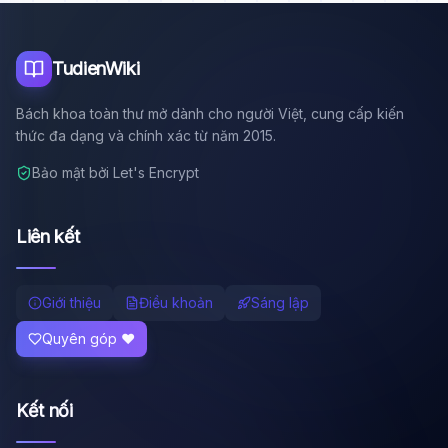
Tôi là trợ lý AI của TuDienWiki. Hãy hỏi tôi bất kỳ điều gì
về các bài viết trên Wiki!
🪐 Sao Mộc là gì?
TudienWiki
📚 Lịch sử Việt Nam
Bách khoa toàn thư mở dành cho người Việt, cung cấp kiến
🔬 Albert Einstein
thức đa dạng và chính xác từ năm 2015.
Bảo mật bởi Let's Encrypt
Liên kết
Giới thiệu
Điều khoản
Sáng lập
Quyên góp ❤️
Kết nối