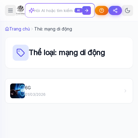
AI
Trang chủ
Thẻ: mạng di động
Thể loại: mạng di động
Wiki Trợ Lý
🤖
6G
Sẵn sàng hỗ trợ
01/03/2026
🎓
Xin chào!