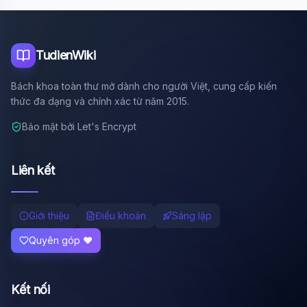
Tôi là trợ lý AI của TuDienWiki. Hãy hỏi tôi bất kỳ điều gì
về các bài viết trên Wiki!
🪐 Sao Mộc là gì?
TudienWiki
📚 Lịch sử Việt Nam
Bách khoa toàn thư mở dành cho người Việt, cung cấp kiến
🔬 Albert Einstein
thức đa dạng và chính xác từ năm 2015.
Bảo mật bởi Let's Encrypt
Liên kết
Giới thiệu
Điều khoản
Sáng lập
Quyên góp ❤️
Kết nối