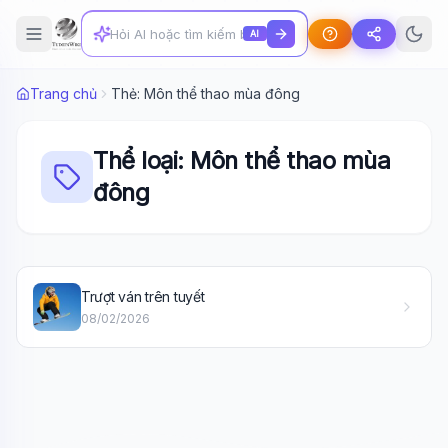
AI
Trang chủ
Thẻ: Môn thể thao mùa đông
Thể loại: Môn thể thao mùa
đông
Wiki Trợ Lý
🤖
Sẵn sàng hỗ trợ
Trượt ván trên tuyết
08/02/2026
🎓
Xin chào!