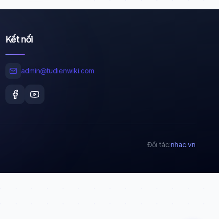
Kết nối
Wiki Trợ Lý
🤖
Sẵn sàng hỗ trợ
admin@tudienwiki.com
🎓
Xin chào!
Tôi là trợ lý AI của TuDienWiki. Hãy hỏi tôi bất kỳ
Đối tác:
nhac.vn
điều gì về các bài viết trên Wiki!
🪐 Sao Mộc là gì?
📚 Lịch sử Việt Nam
🔬 Albert Einstein