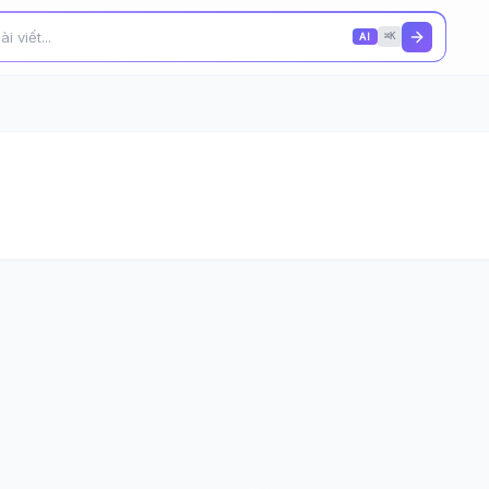
AI
⌘K