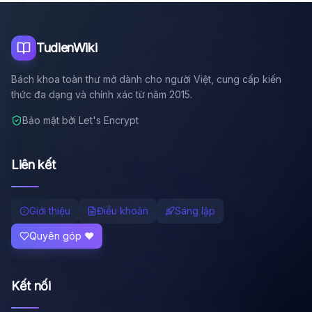
Tôi là trợ lý AI của TuDienWiki. Hãy hỏi tôi bất kỳ điều gì
về các bài viết trên Wiki!
🪐 Sao Mộc là gì?
TudienWiki
📚 Lịch sử Việt Nam
Bách khoa toàn thư mở dành cho người Việt, cung cấp kiến
🔬 Albert Einstein
thức đa dạng và chính xác từ năm 2015.
Bảo mật bởi Let's Encrypt
Liên kết
Giới thiệu
Điều khoản
Sáng lập
Quyên góp ❤️
Kết nối