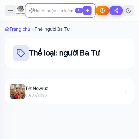
AI
Trang chủ
Thẻ: người Ba Tư
Thể loại: người Ba Tư
Wiki Trợ Lý
🤖
Tết Nowruz
Sẵn sàng hỗ trợ
03/03/2026
🎓
Xin chào!