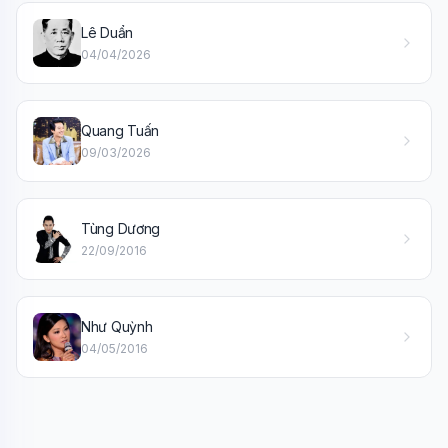
🎓
Lê Duẩn
04/04/2026
Xin chào!
Tôi là trợ lý AI của TuDienWiki. Hãy hỏi tôi bất kỳ điều gì
về các bài viết trên Wiki!
Quang Tuấn
09/03/2026
🪐 Sao Mộc là gì?
📚 Lịch sử Việt Nam
🔬 Albert Einstein
Tùng Dương
22/09/2016
Như Quỳnh
04/05/2016