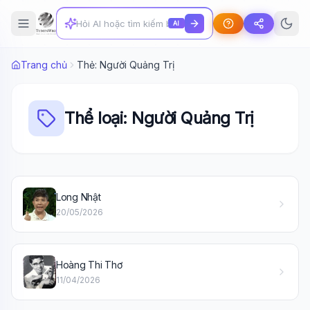
AI
Trang chủ
Thẻ: Người Quảng Trị
Thể loại: Người Quảng Trị
Long Nhật
20/05/2026
Wiki Trợ Lý
🤖
Hoàng Thi Thơ
Sẵn sàng hỗ trợ
11/04/2026