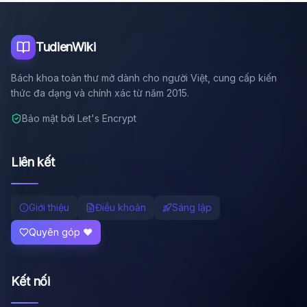
Tôi là trợ lý AI của TuDienWiki. Hãy hỏi tôi bất kỳ điều gì
về các bài viết trên Wiki!
🪐 Sao Mộc là gì?
TudienWiki
📚 Lịch sử Việt Nam
Bách khoa toàn thư mở dành cho người Việt, cung cấp kiến
🔬 Albert Einstein
thức đa dạng và chính xác từ năm 2015.
Bảo mật bởi Let's Encrypt
Liên kết
Giới thiệu
Điều khoản
Sáng lập
Quyên góp ❤️
Kết nối