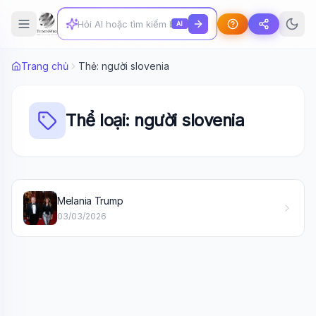
AI
Trang chủ
Thẻ: người slovenia
Thể loại: người slovenia
Wiki Trợ Lý
🤖
Melania Trump
Sẵn sàng hỗ trợ
03/03/2026
🎓
Xin chào!