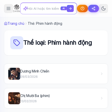
AI
Trang chủ
Thẻ: Phim hành động
Thể loại: Phim hành động
Dương Minh Chiến
Wiki Trợ Lý
🤖
09/03/2026
Sẵn sàng hỗ trợ
Chị Mười Ba (phim)
🎓
13/02/2026