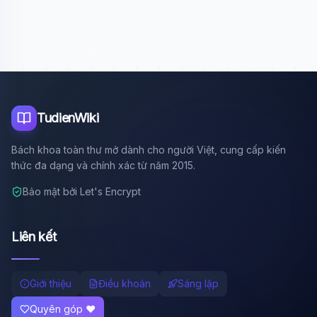
Xin chào!
Tôi là trợ lý AI của TuDienWiki. Hãy hỏi tôi bất kỳ điều gì
về các bài viết trên Wiki!
🪐 Sao Mộc là gì?
📚 Lịch sử Việt Nam
🔬 Albert Einstein
TudienWiki
Bách khoa toàn thư mở dành cho người Việt, cung cấp kiến
thức đa dạng và chính xác từ năm 2015.
Bảo mật bởi Let's Encrypt
Liên kết
Giới thiệu
Điều khoản
Sáng lập
Quyên góp ❤️