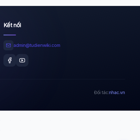
Kết nối
Wiki Trợ Lý
🤖
Sẵn sàng hỗ trợ
admin@tudienwiki.com
🎓
Xin chào!
Tôi là trợ lý AI của TuDienWiki. Hãy hỏi tôi bất kỳ
Đối tác:
nhac.vn
điều gì về các bài viết trên Wiki!
🪐 Sao Mộc là gì?
📚 Lịch sử Việt Nam
🔬 Albert Einstein