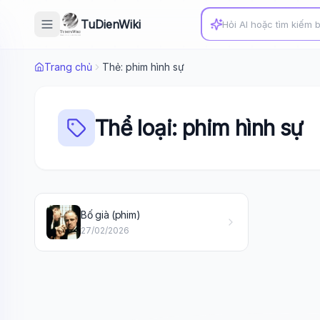
TuDienWiki
Trang chủ
Thẻ: phim hình sự
Thể loại: phim hình sự
Bố già (phim)
27/02/2026