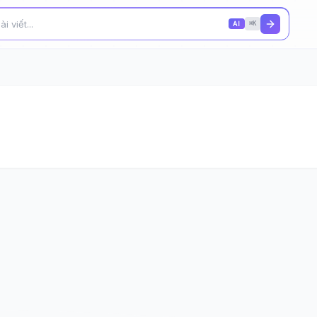
AI
⌘K