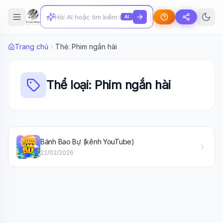
AI
Trang chủ
Thẻ: Phim ngắn hài
Thể loại: Phim ngắn hài
Wiki Trợ Lý
🤖
Bánh Bao Bự (kênh YouTube)
Sẵn sàng hỗ trợ
22/02/2026
🎓
Xin chào!