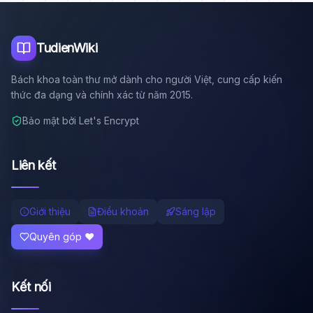
Tôi là trợ lý AI của TuDienWiki. Hãy hỏi tôi bất kỳ điều gì
về các bài viết trên Wiki!
🪐 Sao Mộc là gì?
TudienWiki
📚 Lịch sử Việt Nam
Bách khoa toàn thư mở dành cho người Việt, cung cấp kiến
🔬 Albert Einstein
thức đa dạng và chính xác từ năm 2015.
Bảo mật bởi Let's Encrypt
Liên kết
Giới thiệu
Điều khoản
Sáng lập
Quyên góp ❤️
Kết nối